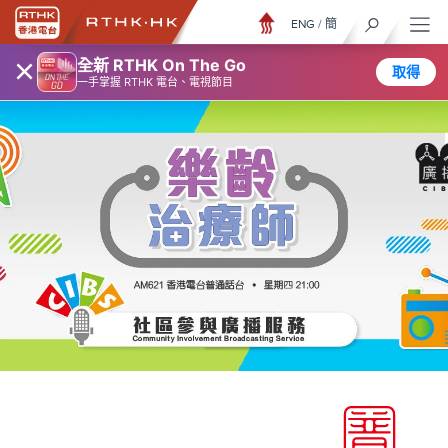
ENG
/
簡
×
全新 RTHK On The Go
取得
一手掌握 RTHK 電台、電視節目