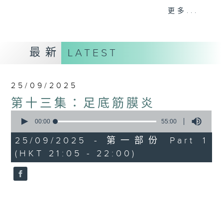
慣，新技術如何幫助他們緩解痛症？並剖析這
更多...
些痛症的迷思。
意見
最新
LATEST
25/09/2025
第十三集：足底筋膜炎
0
seconds
00:00
55:00
of
55
25/09/2025 - 第一部份 Part 1
minutes,
(HKT 21:05 - 22:00)
0
seconds