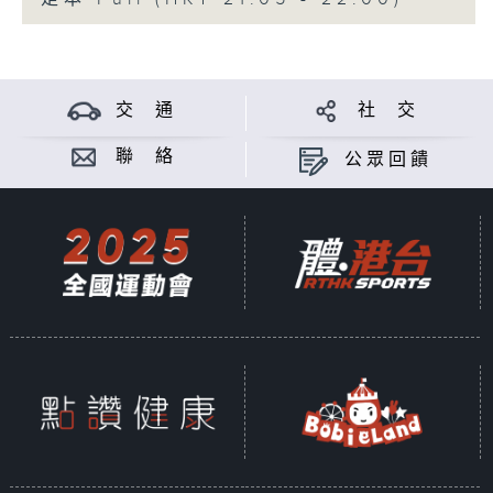
交 通
社 交
聯 絡
公眾回饋