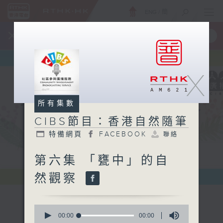
ENG
/
簡
×
全新 RTHK On The Go
取得
一手掌握 RTHK 電台、電視節目
X
所有集數
CIBS節目：香港自然隨筆
特備網頁
FACEBOOK
聯絡
第六集 「甕中」的自
然觀察
0
seconds
00:00
00:00