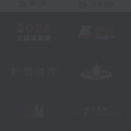
聯 絡
公眾回饋