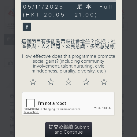
of
0
05/11/2025 - 足本 Full
seconds
(HKT 20:05 - 21:00)
CIBS節目：香
港自然隨筆
電台直播
特備網頁
FACEBOOK
聯絡
所有集數
這個節目有多能夠帶來社會增益？(包括︰社
區參與、人才培育、公民意識、多元意見等)
How effective does this programme promote
social gains? (including community
您喜歡這個節目嗎?
involvement, talent nurturing, civic
mindedness, plurality, diversity, etc.)
簡介
GIST
☆
☆
☆
☆
☆
香港的自然離我們這麼遠、那麼近，我們日常
生活都在城市，然而香港的自然就觸手可及，
隱藏在高樓大廈的背後。有不少文人以自然為
題，用獨特的視度觀察和感受自然，比科學家
研究多了一份人文關懷。節目從作家的小說、
提交及繼續 Submit
and Continue
散文、詩歌出發，對比文本和現實，感受文字