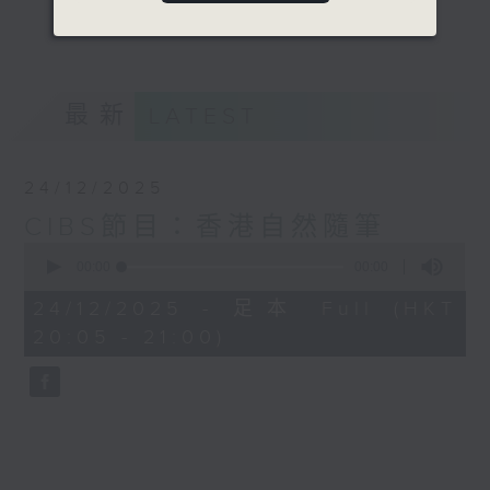
中的郊外，並看看自然環境如何給予養分，寫
更多...
下香港的自然隨筆。
意見
最新
LATEST
24/12/2025
CIBS節目：香港自然隨筆
0
seconds
00:00
00:00
of
0
24/12/2025 - 足本 Full (HKT
seconds
20:05 - 21:00)