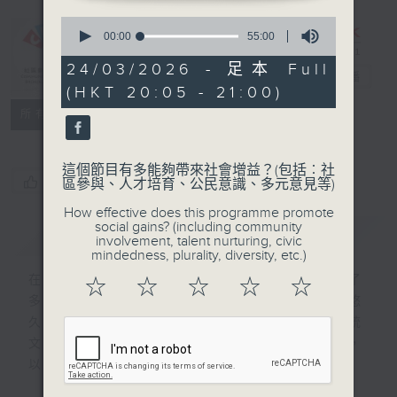
0
seconds
00:00
55:00
of
CIBS節目：中
55
24/03/2026 - 足本 Full
華文化大觀園
電台直播
minutes,
(HKT 20:05 - 21:00)
0
seconds
特備網頁
FACEBOOK
聯絡
所有集數
這個節目有多能夠帶來社會增益？(包括︰社
您喜歡這個節目嗎?
區參與、人才培育、公民意識、多元意見等)
How effective does this programme promote
social gains? (including community
簡介
GIST
involvement, talent nurturing, civic
mindedness, plurality, diversity, etc.)
在數千年的歷史發展進程中，中華民族創造了
☆
☆
☆
☆
☆
多彩多姿、彌足珍貴的文化遺產，亦孕育了悠
久而有深度的民族文化，形成獨特的中華傳統
文化。十三集節目介紹衣食住行、藝術娛樂，
以及醫學武術，展現中國文化的多樣性。