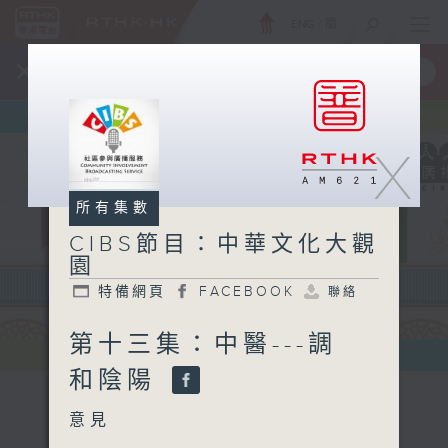
ENG
/
簡
×
全新 RTHK On The Go
取得
一手掌握 RTHK 電台、電視節目
X
所有集數
CIBS節目：中華文化大觀
園
特備網頁
FACEBOOK
聯絡
第十三集：中醫---調
和陰陽
意見