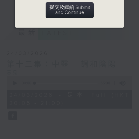
意見
更多...
提交及繼續 Submit
and Continue
最新
LATEST
24/03/2026
第十三集：中醫---調和陰陽
意見
0
seconds
00:00
55:00
of
55
24/03/2026 - 足本 Full (HKT
minutes,
20:05 - 21:00)
0
seconds