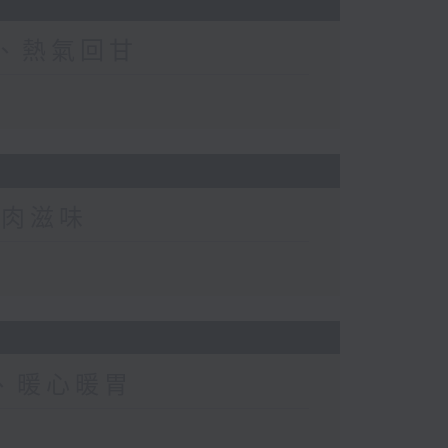
香、熱氣回甘
雞肉滋味
飄、暖心暖胃