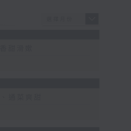
、香甜滑嫰
重、通菜爽甜