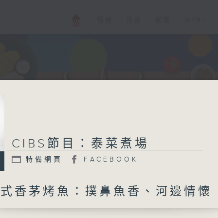
電視
電台
新聞
WEB+
CIBS節目：泰菜煮場
特備網頁
FACEBOOK
 泰式香茅烤魚：撲鼻魚香、河邊情懷