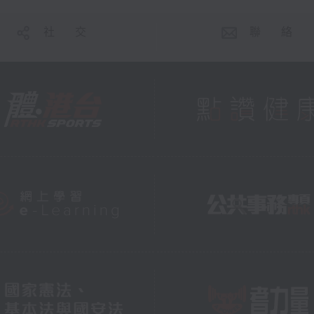
社 交
聯 絡