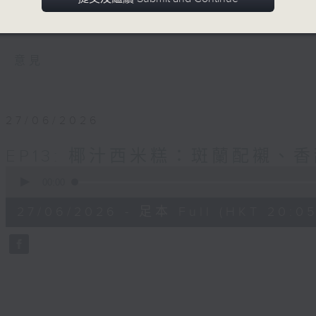
慣會有改變嗎?他們在港的生活又是怎樣? 究
居港泰裔人士最難忘媽媽的拿手菜是什麼﹖他
意見
27/06/2026
EP13: 椰汁西米糕：斑蘭配襯、
0
seconds
00:00
of
54
27/06/2026 - 足本 Full (HKT 20:05
minutes,
59
seconds
Volume
90%