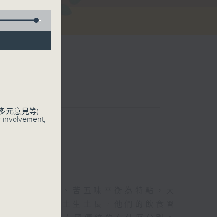
煮場
多元意見等)
y involvement,
酸、辣、鹹、甜、苦五味平衡為特點，大
居住，部份更是土生土長，他們的飲食習