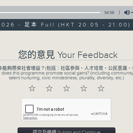
54:59
2026 - 足本 Full (HKT 20:05 - 21:00)
Volume
您的意見 Your Feedback
CIBS節目：泰菜
多能夠帶來社會增益？(包括︰社區參與、人才培育、公民意識、
特備網頁
FACEBOOK
所有集數
 does this programme promote social gains? (including communit
talent nurturing, civic mindedness, plurality, diversity, etc.)
☆
☆
☆
☆
☆
您喜歡這個節目嗎?
泰國美食深受香港人歡迎。傳統泰國菜式以
多使用魚露及新鮮香料。香港有不少泰國人
提交及繼續 Submit and Continue