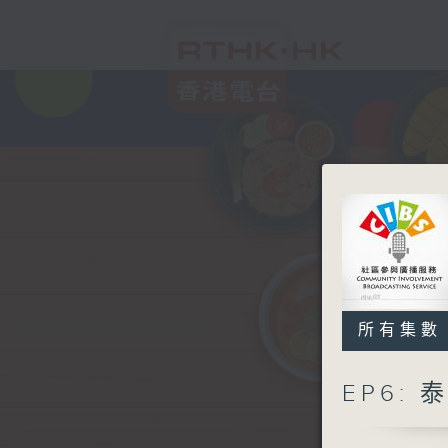
所有集數
EP6: