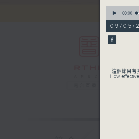
0
seconds
00:00
of
54
09/05/
minutes,
59
seconds
90%
這個節目有
How effective
電台直播