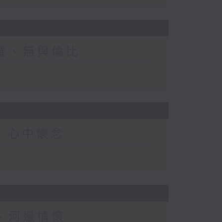
合璧、無與倫比
辣、心中懷念
香、河邊情懷