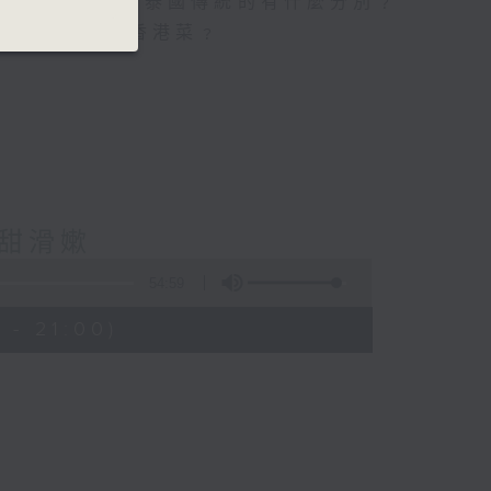
竟香港的泰菜和泰國傳統的有什麼分別﹖
們又喜歡什麼香港菜﹖
香甜滑嫰
54:59
 - 21:00)