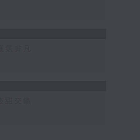
、鑊氣非凡
，酸甜交織