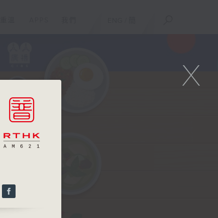
重溫
APPS
我們
ENG
/
簡
X