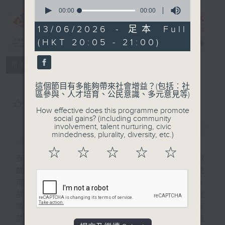
0
seconds
00:00
00:00
of
0
13/06/2026 - 足本 Full
CIBS節目：泰
seconds
(HKT 20:05 - 21:00)
菜煮場
電台直播
特備網頁
FACEBOOK
所有集數
這個節目有多能夠帶來社會增益？(包括︰社
區參與、人才培育、公民意識、多元意見等)
您喜歡這個節目嗎?
How effective does this programme promote
social gains? (including community
involvement, talent nurturing, civic
簡介
GIST
mindedness, plurality, diversity, etc.)
☆
☆
☆
☆
☆
泰國美食深受香港人歡迎。傳統泰國菜式以
酸、辣、鹹、甜、苦五味平衡為特點，大多使
用魚露及新鮮香料。香港有不少泰國人居住，
部份更是土生土長，他們的飲食習慣會有改變
嗎?他們在港的生活又是怎樣? 究竟香港的泰
菜和泰國傳統的有什麼分別﹖居港泰裔人士最