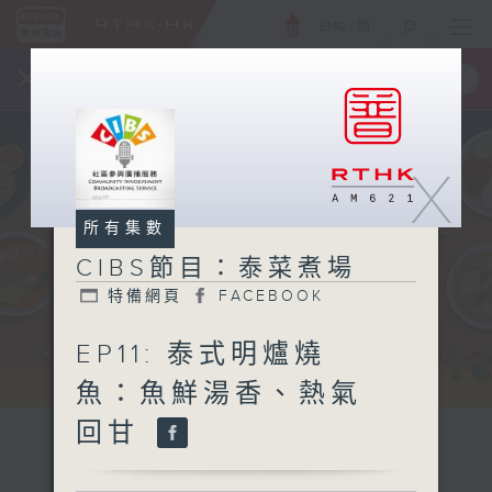
ENG
/
簡
×
全新 RTHK On The Go
取得
一手掌握 RTHK 電台、電視節目
X
所有集數
CIBS節目：泰菜煮場
特備網頁
FACEBOOK
EP11: 泰式明爐燒
魚：魚鮮湯香、熱氣
回甘