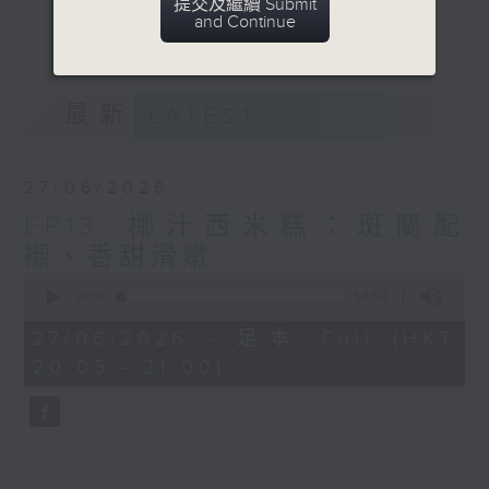
提交及繼續 Submit
難忘媽媽的拿手菜是什麼﹖他們又喜歡什麼香
and Continue
更多...
港菜﹖
意見
最新
LATEST
27/06/2026
EP13: 椰汁西米糕：斑蘭配
襯、香甜滑嫰
0
seconds
00:00
54:59
of
54
27/06/2026 - 足本 Full (HKT
minutes,
20:05 - 21:00)
59
seconds