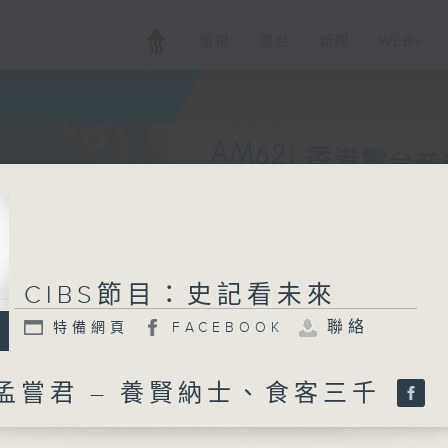
電視
電台
新聞
WEB+
CIBS節目：史記看未來
聯絡
特備網頁
FACEBOOK
孟嘗君 – 養賢納士、食客三千