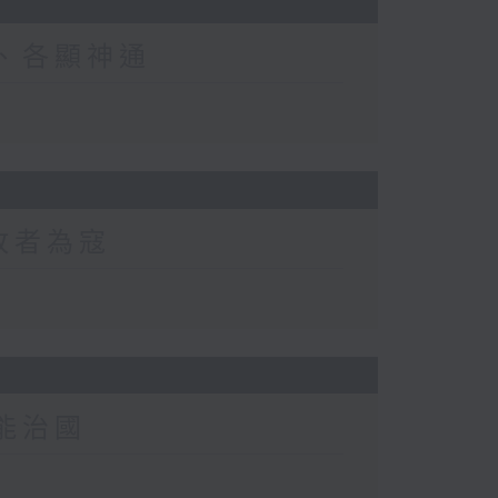
下、各顯神通
敗者為寇
無能治國