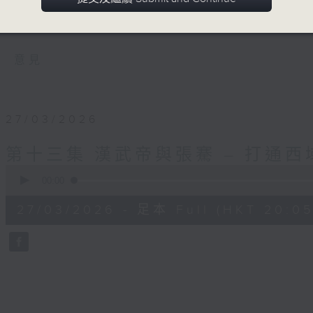
節目把史記改編為廣播劇，增強戲劇效果，
來一股積極面對未來的動力。
意見
27/03/2026
第十三集 漢武帝與張騫 – 打通
0
seconds
00:00
of
55
27/03/2026 - 足本 Full (HKT 20:05
minutes,
0
seconds
Volume
90%