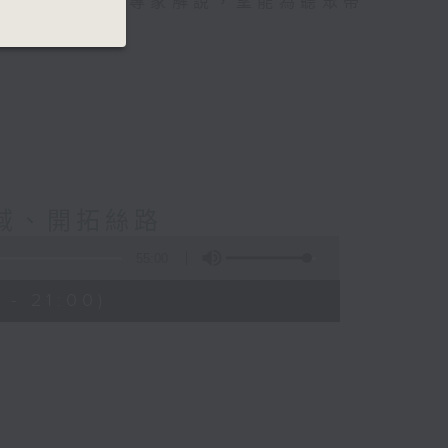
吸引聽眾，輔以專家解說，望能為聽眾帶
西域、開拓絲路
55:00
 - 21:00)