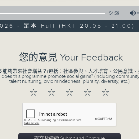
54:59
026 - 足本 Full (HKT 20:05 - 21:00)
Volume
您的意見 Your Feedback
CIBS節目：史記
多能夠帶來社會增益？(包括︰社區參與、人才培育、公民意識、
特備網頁
FACEBOOK
所有集數
 does this programme promote social gains? (including communit
talent nurturing, civic mindedness, plurality, diversity, etc.)
☆
☆
☆
☆
☆
您喜歡這個節目嗎?
史記記載上古黃帝到西漢武帝之歷史事蹟，
鮮明、富有傳奇色彩的歷史人物，而且故事
提交及繼續 Submit and Continue