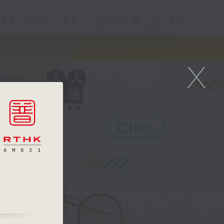
重溫
APPS
我們
ENG
/
簡
X