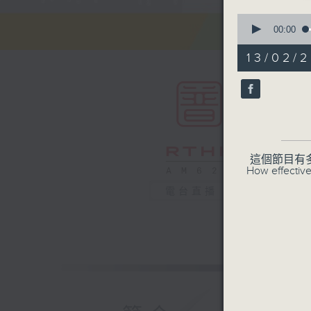
0
seconds
00:00
of
54
13/02/2
minutes,
59
seconds
90%
這個節目有
How effective
電台直播