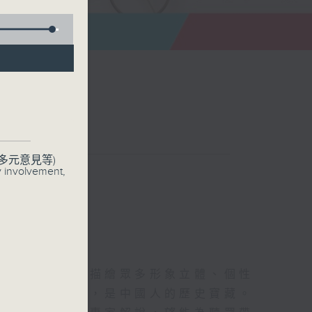
看未來
多元意見等)
聯絡
y involvement,
用生動的語言，描繪眾多形象立體、個性
精彩，啟發思考，是中國人的歷史寶藏。