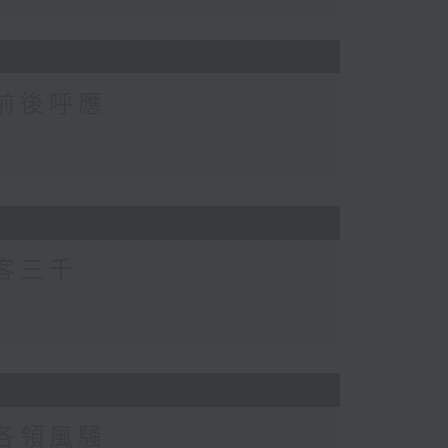
、前後呼應
食客三千
、各領風騷