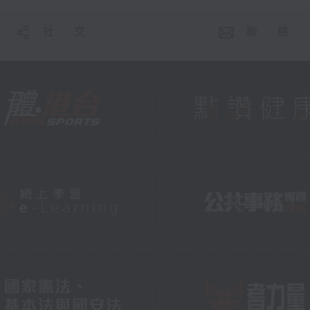
社 交
聯 絡