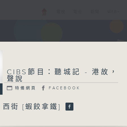
電視
電台
新聞
WEB+
CIBS節目：聽城記 - 港故，
聲說
特備網頁
FACEBOOK
西街 [蝦餃拿鐵]