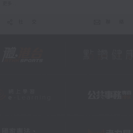
更多 ...
社 交
聯 絡