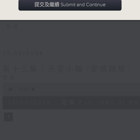
的聲音。每集透過實地錄音、迷你廣播劇和
提交及繼續 Submit and Continue
記憶。
意見
27/06/2026
第十三集：天星小輪 [愛情跳板]
意見
0
seconds
00:00
of
29
27/06/2026 - 足本 Full (HKT 21:05 
minutes,
59
seconds
Volume
90%