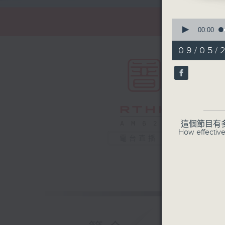
0
seconds
00:00
of
30
09/05/2
minutes,
0
seconds
90%
這個節目有
How effective
電台直播