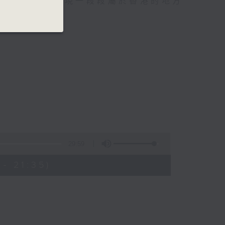
嘉賓分享，去重現一段段屬於香港的地方
29:59
- 21:35)