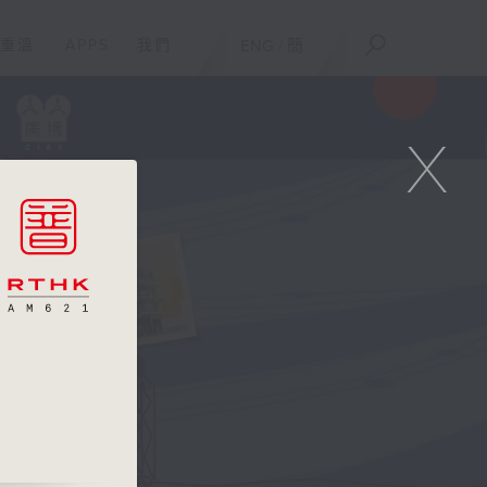
重溫
APPS
我們
ENG
/
簡
X