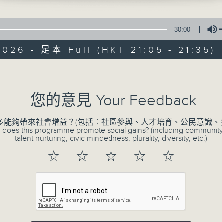
30:00
026 - 足本 Full (HKT 21:05 - 21:35)
Volume
CIBS節目：聽城記
您的意見 Your Feedback
特備網頁
FACEBOOK
所有集數
多能夠帶來社會增益？(包括︰社區參與、人才培育、公民意識、
 does this programme promote social gains? (including communit
talent nurturing, civic mindedness, plurality, diversity, etc.)
☆
☆
☆
☆
☆
您喜歡這個節目嗎?
失明音樂人Timth，喜歡用耳朵聽世界，用
說」節目中，Timth會帶大家用耳朵遊歷十