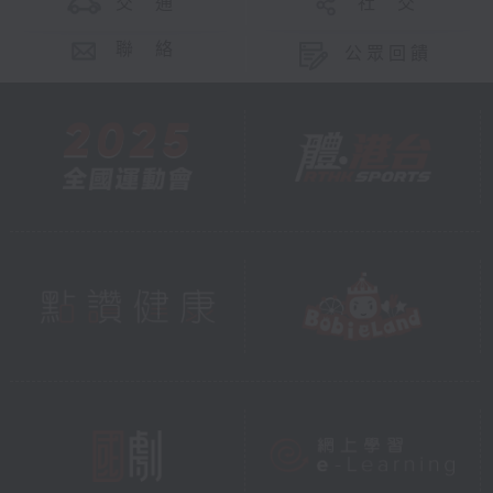
交 通
社 交
聯 絡
公眾回饋