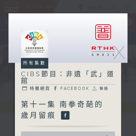
ENG
/
簡
×
全新 RTHK On The Go
取得
一手掌握 RTHK 電台、電視節目
X
所有集數
CIBS節目：非遺「武」道
館
特備網頁
FACEBOOK
聯絡
第十一集 南拳奇葩的
歲月留痕
0