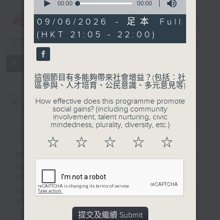
seconds
00:00
00:00
of
0
09/06/2026 - 足本 Full
seconds
CIBS節目：非
(HKT 21:05 - 22:00)
遺「武」道館
電台直播
特備網頁
FACEBOOK
聯絡
所有集數
這個節目有多能夠帶來社會增益？(包括︰社
區參與、人才培育、公民意識、多元意見等)
您喜歡這個節目嗎?
How effective does this programme promote
social gains? (including community
involvement, talent nurturing, civic
mindedness, plurality, diversity, etc.)
簡介
GIST
☆
☆
☆
☆
☆
對於大眾來說，功夫只會出現在武俠小說和動
作電影當中；但對於他們來說，功夫是生命，
是教育，更是傳承！
他們是13位非遺武術的傳承人，有太極高
手、武當道長、黃飛鴻誼子、葉問詠春大弟
子。即使門派不同，但志同道合，就是打開武
提交及繼續 Submit