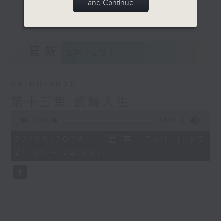
and Continue
術這扇窗，讓公眾從中窺探我們的中華文化傳
更多...
統！
歡迎來到非遺「武」道館！
最新
LATEST
意見
23/06/2026
第十三集 武舞人生
0
seconds
00:00
54:59
of
54
23/06/2026 - 足本 Full (HKT
minutes,
21:05 - 22:00)
59
seconds