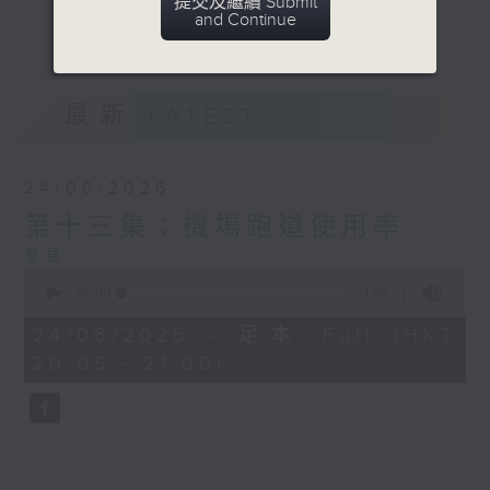
提交及繼續 Submit
麼意義，拆解數據的來源、製作過程，並分析
and Continue
更多...
它的影響和價值。
意見
最新
LATEST
24/06/2026
第十三集：機場跑道使用率
意見
0
seconds
00:00
54:59
of
54
24/06/2026 - 足本 Full (HKT
minutes,
20:05 - 21:00)
59
seconds