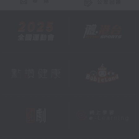
聯 絡
公眾回饋