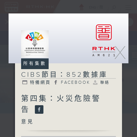
ENG
/
簡
×
全新 RTHK On The Go
取得
一手掌握 RTHK 電台、電視節目
X
所有集數
CIBS節目：852數據庫
特備網頁
FACEBOOK
聯絡
第四集：火災危險警
告
意見