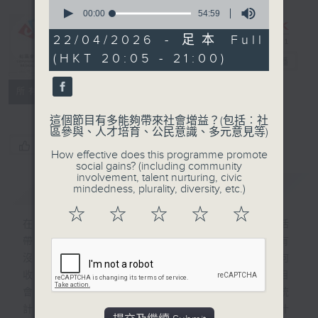
0
seconds
00:00
54:59
of
54
22/04/2026 - 足本 Full
CIBS節目：
minutes,
(HKT 20:05 - 21:00)
59
852數據庫
電台直播
seconds
特備網頁
FACEBOOK
聯絡
所有集數
這個節目有多能夠帶來社會增益？(包括︰社
區參與、人才培育、公民意識、多元意見等)
您喜歡這個節目嗎?
How effective does this programme promote
social gains? (including community
involvement, talent nurturing, civic
簡介
GIST
mindedness, plurality, diversity, etc.)
☆
☆
☆
☆
☆
在我們日常生活中有形形色色的統計，為生活
帶來參考，指引我們作出相應的決定。大家有
沒有想過，這些統計是怎樣來的？他們是如何
收集數據，以什麼準則、標準來計算？本節目
會探討13種與生活息息相關、不可或缺的統
計，請來不同的專家講述這些統計背後蘊含什