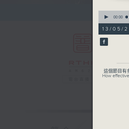
0
seconds
00:00
of
54
13/05/2
minutes,
59
seconds
90%
這個節目有
How effective
電台直播