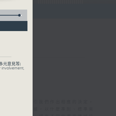
數據庫
聯絡
多元意見等)
y involvement,
活帶來參考，指引我們作出相應的決定。
們是如何收集數據，以什麼準則、標準來