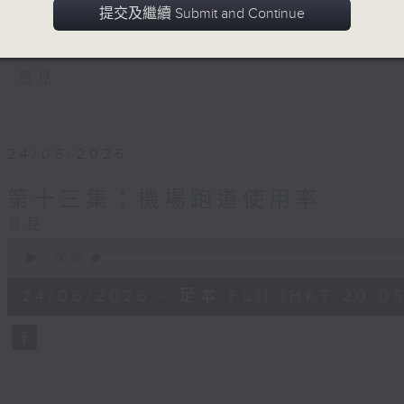
計算？本節目會探討13種與生活息息相關、
提交及繼續 Submit and Continue
些統計背後蘊含什麼意義，拆解數據的來源、
意見
24/06/2026
第十三集：機場跑道使用率
意見
0
seconds
00:00
of
54
24/06/2026 - 足本 Full (HKT 20:05
minutes,
59
seconds
Volume
90%