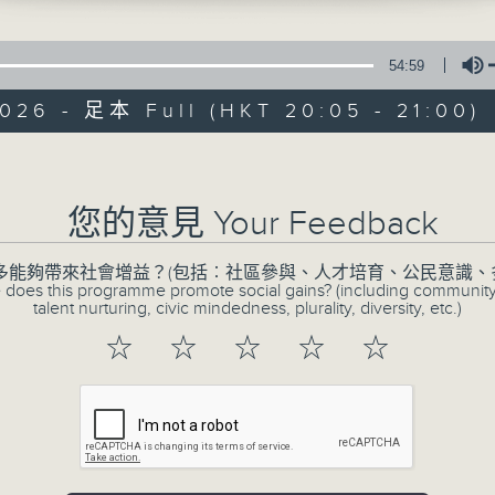
54:59
026 - 足本 Full (HKT 20:05 - 21:00)
Volume
CIBS節目：852
您的意見 Your Feedback
特備網頁
FACEBOOK
所有集數
多能夠帶來社會增益？(包括︰社區參與、人才培育、公民意識、
 does this programme promote social gains? (including communit
talent nurturing, civic mindedness, plurality, diversity, etc.)
☆
☆
☆
☆
☆
您喜歡這個節目嗎?
在我們日常生活中有形形色色的統計，為生
大家有沒有想過，這些統計是怎樣來的？他