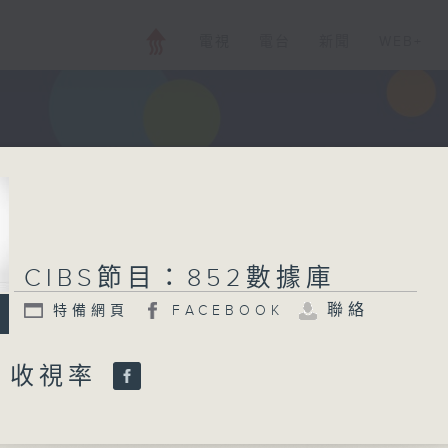
電視
電台
新聞
WEB+
CIBS節目：852數據庫
聯絡
特備網頁
FACEBOOK
：收視率