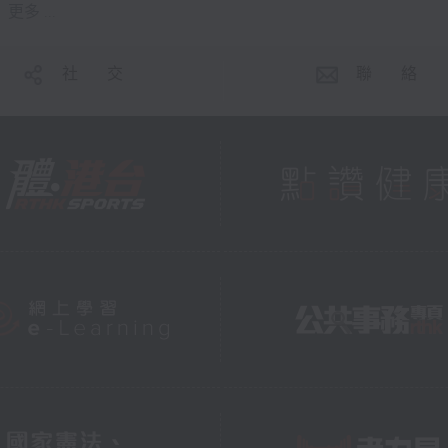
更多 ...
社 交
聯 絡