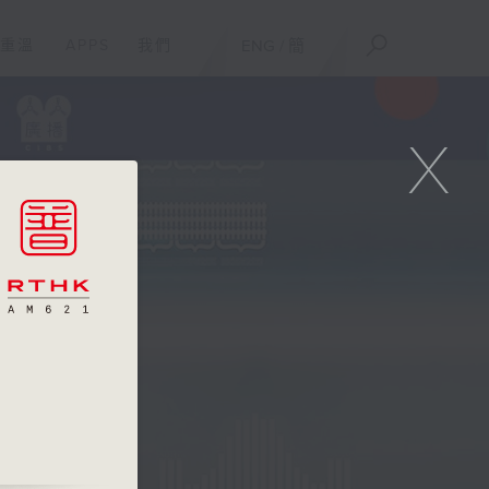
重溫
APPS
我們
ENG
/
簡
X