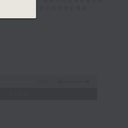
不可或缺的統計，請來不同的專家講述這
製作過程，並分析它的影響和價值。
54:59
 - 21:00)