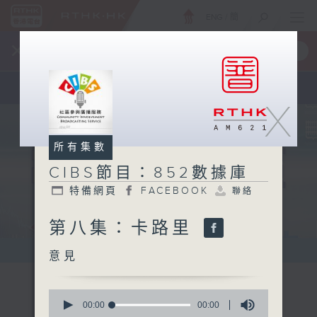
ENG
/
簡
×
全新 RTHK On The Go
取得
一手掌握 RTHK 電台、電視節目
X
所有集數
CIBS節目：852數據庫
特備網頁
FACEBOOK
聯絡
第八集：卡路里
意見
0
seconds
00:00
00:00
of