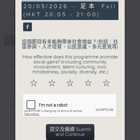
0
20/05/2026 - 足本 Full
seconds
(HKT 20:05 - 21:00)
CIBS節目：
852數據庫
電台直播
特備網頁
FACEBOOK
聯絡
所有集數
這個節目有多能夠帶來社會增益？(包括︰社
區參與、人才培育、公民意識、多元意見等)
How effective does this programme promote
social gains? (including community
您喜歡這個節目嗎?
involvement, talent nurturing, civic
mindedness, plurality, diversity, etc.)
☆
☆
☆
☆
☆
簡介
GIST
在我們日常生活中有形形色色的統計，為生活
帶來參考，指引我們作出相應的決定。大家有
沒有想過，這些統計是怎樣來的？他們是如何
收集數據，以什麼準則、標準來計算？本節目
會探討13種與生活息息相關、不可或缺的統
提交及繼續 Submit
and Continue
計，請來不同的專家講述這些統計背後蘊含什