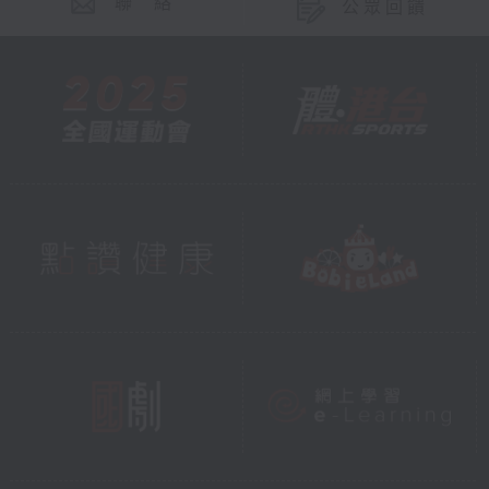
聯 絡
公眾回饋