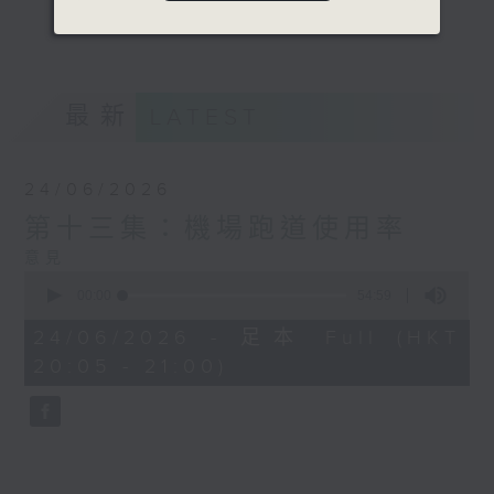
麼意義，拆解數據的來源、製作過程，並分析
更多...
它的影響和價值。
意見
最新
LATEST
24/06/2026
第十三集：機場跑道使用率
意見
0
seconds
00:00
54:59
of
54
24/06/2026 - 足本 Full (HKT
minutes,
20:05 - 21:00)
59
seconds