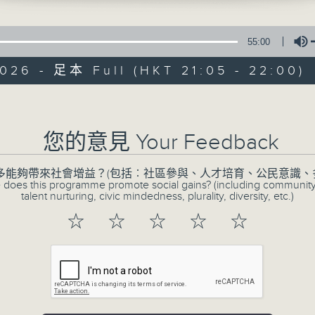
55:00
026 - 足本 Full (HKT 21:05 - 22:00)
Volume
CIBS節目：與銀
您的意見 Your Feedback
特備網頁
FACEBOOK
所有集數
多能夠帶來社會增益？(包括︰社區參與、人才培育、公民意識、
 does this programme promote social gains? (including communit
talent nurturing, civic mindedness, plurality, diversity, etc.)
☆
☆
☆
☆
☆
您喜歡這個節目嗎?
《與銀齡同行》聚焦老齡化社會，13 集電台
等不同長者的生活情況，探討例如心理、經