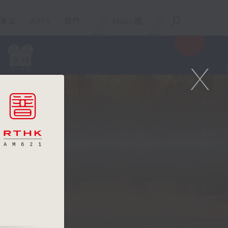
重溫
APPS
我們
ENG
/
簡
X