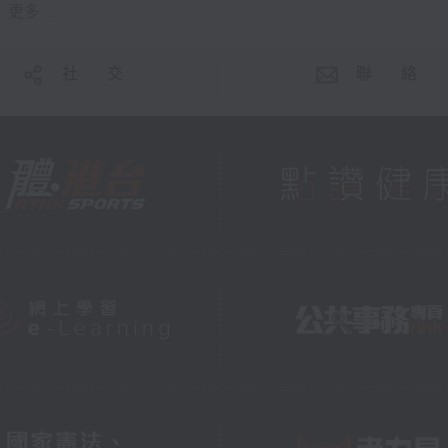
更多 ...
社 交
聯 絡