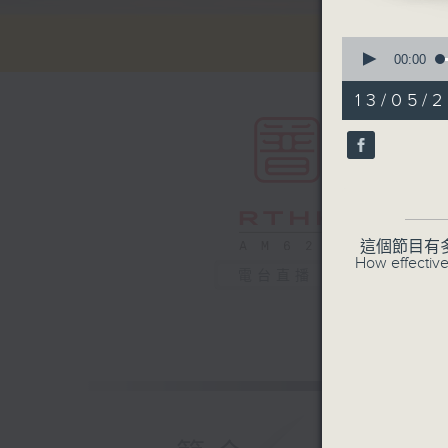
0
seconds
00:00
of
55
13/05/2
minutes,
0
seconds
90%
這個節目有
How effective
電台直播