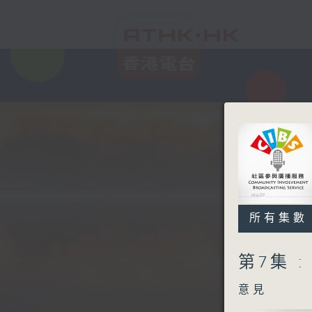
所有集數
第7集 
意見