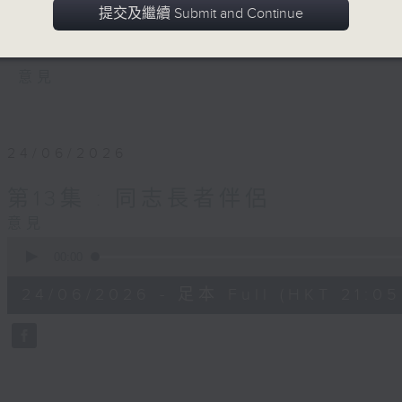
請專家與服務機構代表分享見解，檢視現行
提交及繼續 Submit and Continue
長者獲得尊重與照顧。
意見
24/06/2026
第13集 : 同志長者伴侶
意見
0
seconds
00:00
of
55
24/06/2026 - 足本 Full (HKT 21:05
minutes,
0
seconds
Volume
90%