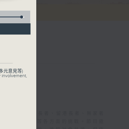
齡同行
多元意見等)
y involvement,
節目將探討獨居長者、留港長者、無家者
濟、醫療與社交等各方面的挑戰。節目邀