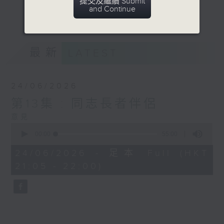
提交及繼續 Submit
顧。
and Continue
更多...
意見
最新
LATEST
24/06/2026
第13集 : 同志長者伴侶
意見
0
seconds
00:00
55:00
of
55
24/06/2026 - 足本 Full (HKT
minutes,
21:05 - 22:00)
0
seconds