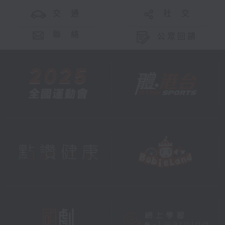
交 通
社 交
聯 絡
公眾回饋