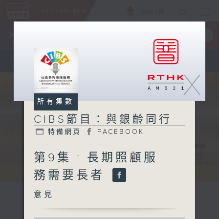
ENG
/
簡
×
全新 RTHK On The Go
取得
一手掌握 RTHK 電台、電視節目
X
所有集數
CIBS節目：與銀齡同行
特備網頁
FACEBOOK
第9集 : 長期照顧服
務需要長者
意見