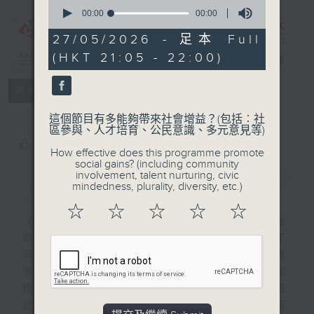
0
seconds
00:00
00:00
of
0
27/05/2026 - 足本 Full
CIBS節目：與
seconds
(HKT 21:05 - 22:00)
銀齡同行
電台直播
特備網頁
FACEBOOK
所有集數
這個節目有多能夠帶來社會增益？(包括︰社
區參與、人才培育、公民意識、多元意見等)
您喜歡這個節目嗎?
How effective does this programme promote
social gains? (including community
involvement, talent nurturing, civic
簡介
GIST
mindedness, plurality, diversity, etc.)
☆
☆
☆
☆
☆
《與銀齡同行》聚焦老齡化社會，13 集電台
節目將探討獨居長者、留港長者、無家者等不
同長者的生活情況，探討例如心理、經濟、醫
療與社交等各方面的挑戰。節目邀請專家與服
務機構代表分享見解，檢視現行社會措施是否
足夠，喚起社會共鳴，促使長者獲得尊重與照