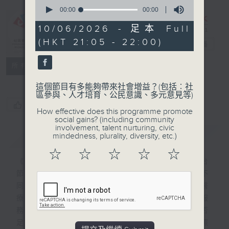
0
seconds
00:00
00:00
of
0
10/06/2026 - 足本 Full
CIBS節目：與
seconds
(HKT 21:05 - 22:00)
銀齡同行
電台直播
特備網頁
FACEBOOK
所有集數
這個節目有多能夠帶來社會增益？(包括︰社
區參與、人才培育、公民意識、多元意見等)
您喜歡這個節目嗎?
How effective does this programme promote
social gains? (including community
involvement, talent nurturing, civic
簡介
GIST
mindedness, plurality, diversity, etc.)
☆
☆
☆
☆
☆
《與銀齡同行》聚焦老齡化社會，13 集電台
節目將探討獨居長者、留港長者、無家者等不
同長者的生活情況，探討例如心理、經濟、醫
療與社交等各方面的挑戰。節目邀請專家與服
務機構代表分享見解，檢視現行社會措施是否
足夠，喚起社會共鳴，促使長者獲得尊重與照