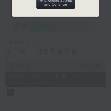
提交及繼續 Submit
顧。
and Continue
更多...
意見
最新
LATEST
24/06/2026
第13集 : 同志長者伴侶
意見
0
seconds
00:00
00:00
of
0
24/06/2026 - 足本 Full (HKT
seconds
21:05 - 22:00)