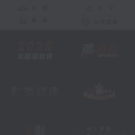
交 通
社 交
聯 絡
公眾回饋