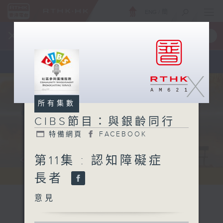
ENG
/
簡
×
全新 RTHK On The Go
取得
一手掌握 RTHK 電台、電視節目
X
所有集數
CIBS節目：與銀齡同行
特備網頁
FACEBOOK
第11集 : 認知障礙症
長者
意見