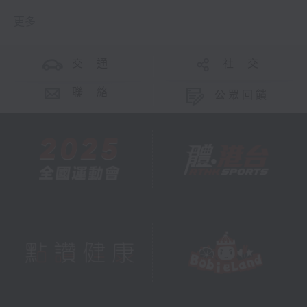
更多 ...
交 通
社 交
聯 絡
公眾回饋