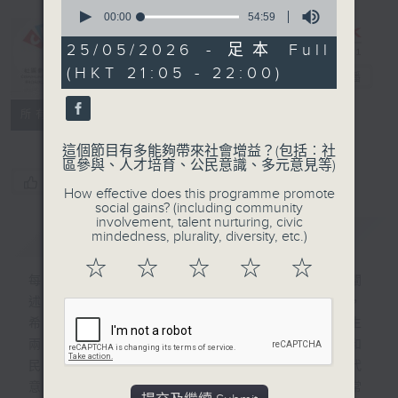
0
seconds
00:00
54:59
of
54
25/05/2026 - 足本 Full
CIBS節目：諺
minutes,
(HKT 21:05 - 22:00)
59
語現代式
電台直播
seconds
特備網頁
FACEBOOK
聯絡
所有集數
這個節目有多能夠帶來社會增益？(包括︰社
區參與、人才培育、公民意識、多元意見等)
您喜歡這個節目嗎?
How effective does this programme promote
social gains? (including community
involvement, talent nurturing, civic
簡介
GIST
mindedness, plurality, diversity, etc.)
☆
☆
☆
☆
☆
每集均講解相關主題的廣東話諺語、俗語，闡
述其來歷典故，以及當中所涉及的風土名物，
希望藉着傳統知識和文獻資料，節目亦有師生
兩代帶領聽眾一同討論口耳相傳的傳統智慧和
民間言談，在數位時代如何轉型及再造其當代
意義。內容將揉合懷舊與現代視角，貼近日常