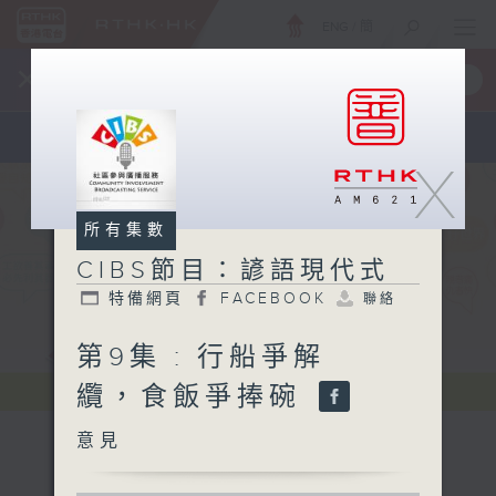
ENG
/
簡
×
全新 RTHK On The Go
取得
一手掌握 RTHK 電台、電視節目
X
所有集數
CIBS節目：諺語現代式
特備網頁
FACEBOOK
聯絡
第9集 : 行船爭解
纜，食飯爭捧碗
意見