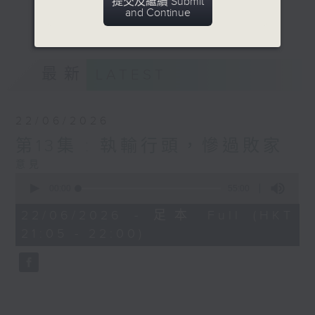
提交及繼續 Submit
生活潮流時事，以貼地氣幽默的方式，穿梭衣
and Continue
更多...
食住行、倫理交際等話題。
意見
最新
LATEST
22/06/2026
第13集 : 執輸行頭，慘過敗家
意見
0
seconds
00:00
55:00
of
55
22/06/2026 - 足本 Full (HKT
minutes,
21:05 - 22:00)
0
seconds