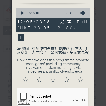
0
seconds
00:00
55:00
CIBS節目：創
of
科新浪潮
電台直播
55
12/05/2026 - 足本 Full
minutes,
(HKT 20:05 - 21:00)
0
特備網頁
FACEBOOK
聯絡
所有集數
seconds
您喜歡這個節目嗎?
這個節目有多能夠帶來社會增益？(包括︰社
區參與、人才培育、公民意識、多元意見等)
How effective does this programme promote
簡介
GIST
social gains? (including community
involvement, talent nurturing, civic
mindedness, plurality, diversity, etc.)
《創科新浪潮》聚焦香港及大灣區其他城市的
☆
☆
☆
☆
☆
創新科技發展，透過專訪13位具代表性的創
新者或團隊，展示他們如何運用科技解決環
保、兒童及動物健康、娛樂經濟、食物健康、
教育等社會問題。節目以真實故事呈現創新者
的理念、挑戰及成果，啟發聽眾認識科技背後