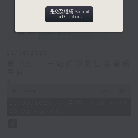
的人性價值，展現科技對社會的正面影響，並
更多...
推動區域創科生態系統發展。
提交及繼續 Submit
and Continue
意見
最新
LATEST
23/06/2026
第13集 : 一站式寵物智能資訊
平台
意見
0
seconds
00:00
55:00
of
55
23/06/2026 - 足本 Full (HKT
minutes,
20:05 - 21:00)
0
seconds