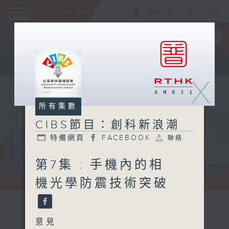
ENG
/
簡
×
全新 RTHK On The Go
取得
一手掌握 RTHK 電台、電視節目
X
所有集數
CIBS節目：創科新浪潮
特備網頁
FACEBOOK
聯絡
第7集 : 手機內的相
機光學防震技術突破
意見