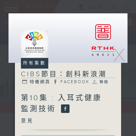
ENG
/
簡
×
全新 RTHK On The Go
取得
一手掌握 RTHK 電台、電視節目
X
所有集數
CIBS節目：創科新浪潮
特備網頁
FACEBOOK
聯絡
第10集 : 入耳式健康
監測技術
意見