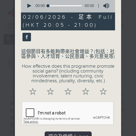
0
seconds
00:00
00:00
of
0
02/06/2026 - 足本 Full
CIBS節目：創
seconds
(HKT 20:05 - 21:00)
科新浪潮
電台直播
特備網頁
FACEBOOK
聯絡
所有集數
這個節目有多能夠帶來社會增益？(包括︰社
區參與、人才培育、公民意識、多元意見等)
您喜歡這個節目嗎?
How effective does this programme promote
social gains? (including community
involvement, talent nurturing, civic
簡介
GIST
mindedness, plurality, diversity, etc.)
☆
☆
☆
☆
☆
《創科新浪潮》聚焦香港及大灣區其他城市的
創新科技發展，透過專訪13位具代表性的創
新者或團隊，展示他們如何運用科技解決環
保、兒童及動物健康、娛樂經濟、食物健康、
教育等社會問題。節目以真實故事呈現創新者
的理念、挑戰及成果，啟發聽眾認識科技背後