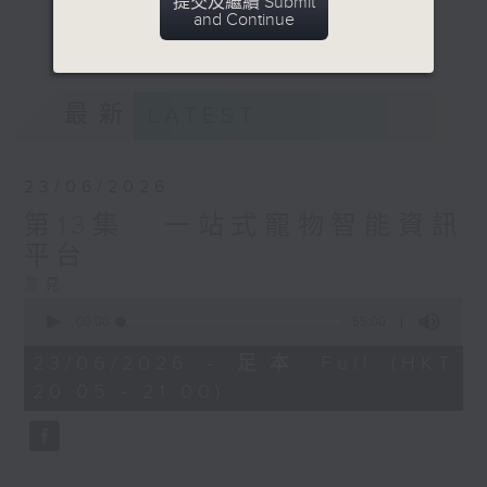
提交及繼續 Submit
的人性價值，展現科技對社會的正面影響，並
and Continue
更多...
推動區域創科生態系統發展。
意見
最新
LATEST
23/06/2026
第13集 : 一站式寵物智能資訊
平台
意見
0
seconds
00:00
55:00
of
55
23/06/2026 - 足本 Full (HKT
minutes,
20:05 - 21:00)
0
seconds