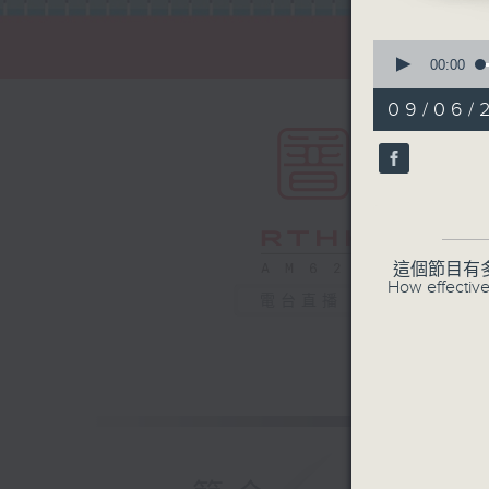
0
seconds
00:00
of
55
09/06/
minutes,
0
seconds
90%
這個節目有
How effective
電台直播