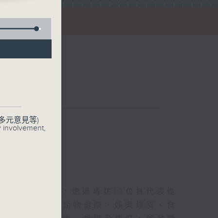
新浪潮
聯絡
多元意見等)
y involvement,
創新科技發展，透過專訪13位具代表性
決環保、兒童及動物健康、娛樂經濟、食