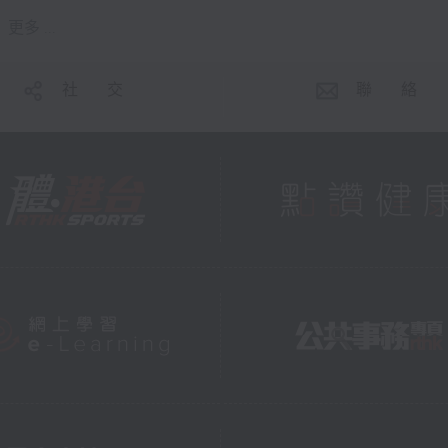
更多 ...
社 交
聯 絡