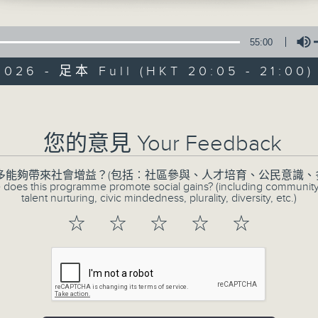
55:00
2026 - 足本 Full (HKT 20:05 - 21:00)
Volume
CIBS節目：創科
您的意見 Your Feedback
特備網頁
FACEBOOK
所有集數
多能夠帶來社會增益？(包括︰社區參與、人才培育、公民意識、
 does this programme promote social gains? (including communit
talent nurturing, civic mindedness, plurality, diversity, etc.)
☆
☆
☆
☆
☆
您喜歡這個節目嗎?
《創科新浪潮》聚焦香港及大灣區其他城市的
的創新者或團隊，展示他們如何運用科技解