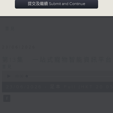
物健康、教育等社會問題。節目以真實故事
提交及繼續 Submit and Continue
眾認識科技背後的人性價值，展現科技對社
發展。
意見
23/06/2026
第13集 : 一站式寵物智能資訊平台
意見
0
seconds
00:00
of
55
23/06/2026 - 足本 Full (HKT 20:05
minutes,
0
seconds
Volume
90%