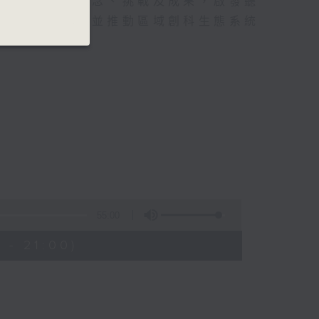
呈現創新者的理念、挑戰及成果，啟發聽
會的正面影響，並推動區域創科生態系統
55:00
 - 21:00)