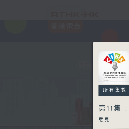
所有集數
第11集
意見