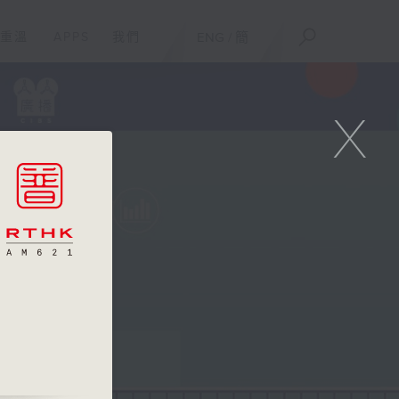
重溫
APPS
我們
ENG
/
簡
X