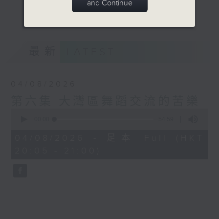
and Continue
望更多香港文化藝術家參與共建美好的文化大
更多...
灣區。
意見
最新
LATEST
04/08/2026
第六集 大灣區舞蹈交流的苦樂
0
seconds
00:00
54:59
of
54
04/08/2026 - 足本 Full (HKT
minutes,
20:05 - 21:00)
59
seconds