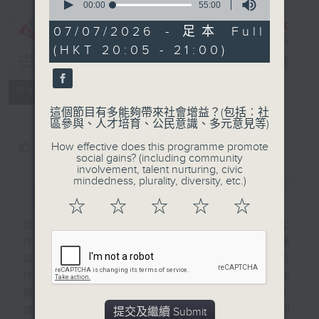
seconds
00:00
55:00
of
55
07/07/2026 - 足本 Full
minutes,
CIBS節目：樂
(HKT 20:05 - 21:00)
0
活文化大灣區
電台直播
seconds
特備網頁
FACEBOOK
聯絡
所有集數
這個節目有多能夠帶來社會增益？(包括︰社
區參與、人才培育、公民意識、多元意見等)
您喜歡這個節目嗎?
How effective does this programme promote
social gains? (including community
involvement, talent nurturing, civic
mindedness, plurality, diversity, etc.)
簡介
GIST
☆
☆
☆
☆
☆
節目邀請13位於不同時期已開始在大灣區工
作打拼、並融入當地生活的文化藝術達人，暢
談他們各有不同的經歷、或與當地作跨地域合
作的故事，展現出大灣區文化藝術的蓬勃生機
與多元活力。他們通過節目和聽眾分享交流，
讓大家更了解大灣區的生活、藝術和文化，期
提交及繼續 Submit