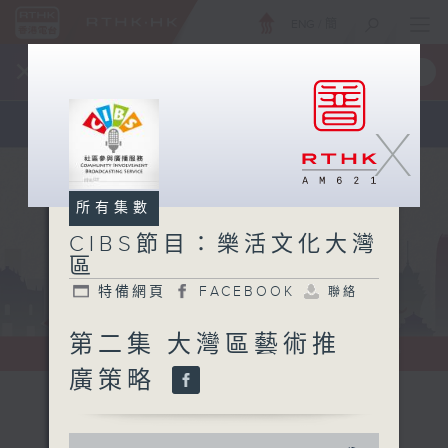
ENG
/
簡
×
全新 RTHK On The Go
取得
一手掌握 RTHK 電台、電視節目
X
所有集數
CIBS節目：樂活文化大灣
區
特備網頁
FACEBOOK
聯絡
第二集 大灣區藝術推
廣策略
0