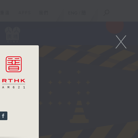
重溫
APPS
我們
ENG
/
簡
X