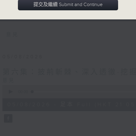
鍵。建造業工地是一個複雜而混亂的工作環
提交及繼續 Submit and Continue
嚴重、甚至致命的工業意外。節目請來建造
全要訣和發展階梯。
意見
05/08/2026
第六集：披荊斬棘、深入透徹-挖
意見
0
seconds
00:00
of
55
05/08/2026 - 足本 Full (HKT 21:05
minutes,
0
seconds
Volume
90%