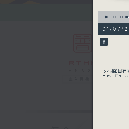
0
seconds
00:00
of
54
01/07/2
minutes,
59
seconds
90%
這個節目有
How effective
電台直播