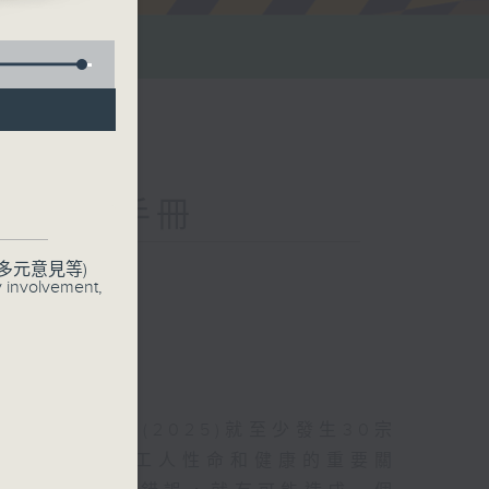
群英安全手冊
聯絡
多元意見等)
y involvement,
。單是去年(2025)就至少發生30宗
作環境是保障工人性命和健康的重要關