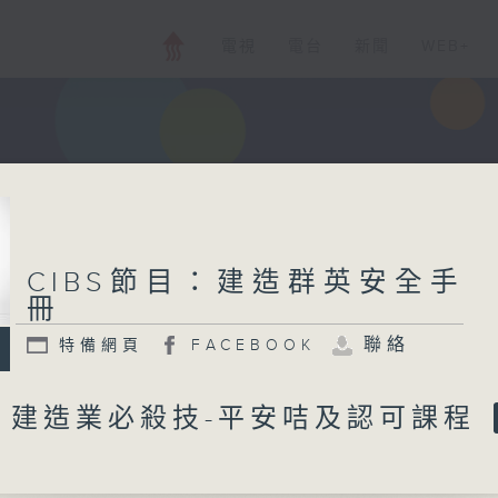
電視
電台
新聞
WEB+
CIBS節目：建造群英安全手
冊
聯絡
特備網頁
FACEBOOK
：建造業必殺技-平安咭及認可課程