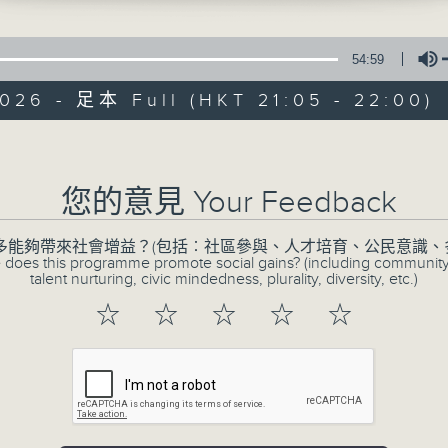
54:59
026 - 足本 Full (HKT 21:05 - 22:00)
Volume
CIBS節目：建造
您的意見 Your Feedback
特備網頁
FACEBOOK
所有集數
多能夠帶來社會增益？(包括︰社區參與、人才培育、公民意識、
 does this programme promote social gains? (including communit
talent nurturing, civic mindedness, plurality, diversity, etc.)
☆
☆
☆
☆
☆
您喜歡這個節目嗎?
過去每隔一段時間，就會發生一些致命工業意外
致命工業意外，其中建造業尤甚。安全的工