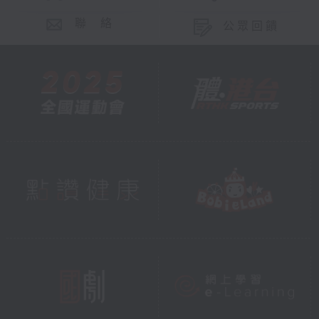
聯 絡
公眾回饋