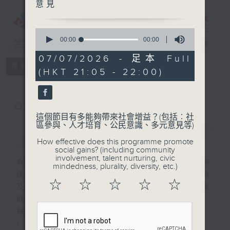
意見
CIBS節目：關
於成為運動員的
0
seconds
00:00
00:00
這件事
電台直播
of
0
07/07/2026 - 足本 Full
seconds
特備網頁
FACEBOOK
聯絡
所有集數
(HKT 21:05 - 22:00)
您喜歡這個節目嗎?
這個節目有多能夠帶來社會增益？(包括︰社
區參與、人才培育、公民意識、多元意見等)
簡介
GIST
How effective does this programme promote
social gains? (including community
involvement, talent nurturing, civic
為運動愛好者及有志投身運動界的市民，提供
mindedness, plurality, diversity, etc.)
運動知識、體壇趣事，及職涯參考。涵蓋主流
☆
☆
☆
☆
☆
及非主流運動（冰壺、拉丁舞、匹克球、忍者
健身等），亦專訪運動公關等特別職業。
每集四部份 ：
1. 有趣運動小知識