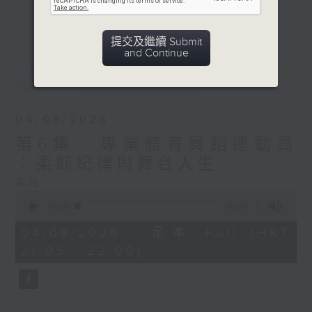
2. 嘉賓親身剖白私下生活
更多...
3. 了解日常訓練的熱血，對比新科技與傳
提交及繼續 Submit
統訓練；
and Continue
4. 多年面對的難關與成長
最新
LATEST
意見
04/08/2026
第6集 : 專業體育舞蹈運動員
：柔韌紀律與舞台人生
意見
0
seconds
00:00
00:00
of
0
04/08/2026 - 足本 Full (HKT
seconds
21:05 - 22:00)