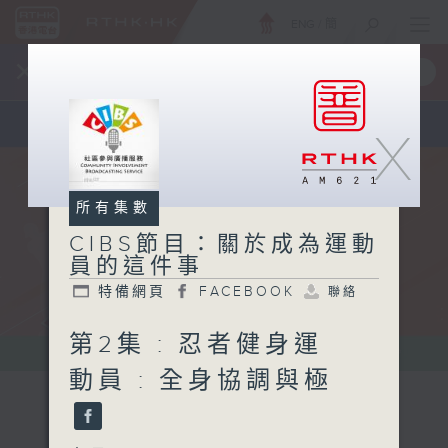
ENG
/
簡
×
全新 RTHK On The Go
取得
一手掌握 RTHK 電台、電視節目
X
所有集數
CIBS節目：關於成為運動
員的這件事
特備網頁
FACEBOOK
聯絡
第2集 : 忍者健身運
動員 : 全身協調與極