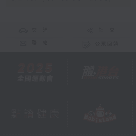
交 通
社 交
聯 絡
公眾回饋