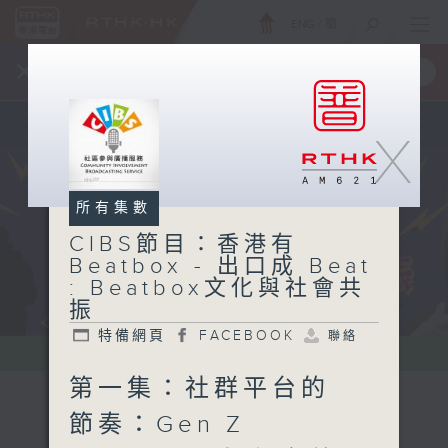
ENG
/
簡
×
全新 RTHK On The Go
取得
一手掌握 RTHK 電台、電視節目
X
所有集數
CIBS節目：香港有
Beatbox - 出口成 Beat
: Beatbox文化與社會共
振
特備網頁
FACEBOOK
聯絡
第一集：社群平台的
節奏：Gen Z
CIBS節目：香