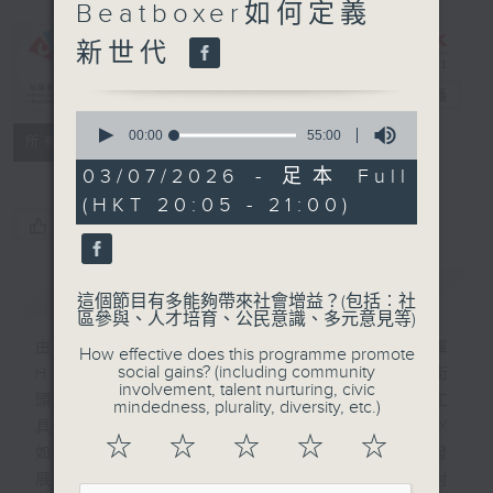
Beatboxer如何定義
港有 Beatbox
- 出口成 Beat
新世代
: Beatbox文化
與社會共振
電台直播
0
seconds
00:00
55:00
特備網頁
FACEBOOK
聯絡
所有集數
of
55
03/07/2026 - 足本 Full
minutes,
(HKT 20:05 - 21:00)
0
seconds
您喜歡這個節目嗎?
簡介
GIST
這個節目有多能夠帶來社會增益？(包括︰社
區參與、人才培育、公民意識、多元意見等)
由三屆全國Beatbox(下稱BBX)冠軍
How effective does this programme promote
social gains? (including community
HeartGrey主持，深入探討BBX如何超越街
involvement, talent nurturing, civic
頭藝術，成為一種具備社會增益的多元聲音工
mindedness, plurality, diversity, etc.)
具。節目將剖析香港BBX的發展，聚焦BBX
☆
☆
☆
☆
☆
如何促進跨代共融、賦予女性發聲力量，及發
展成為Gen Z世代的社群表達媒介，並探討