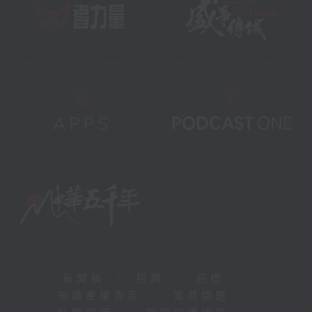
新聞稿
|
招聘
|
招標
|
知識產權告示
|
常見問題
|