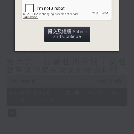
音效循環器應用及人聲合唱的融合。
更多...
意見
最新
LATEST
提交及繼續 Submit
and Continue
07/08/2026
第六集：打破性別界限：女性
聲音藝術家在次文化中的挑戰
0
seconds
00:00
55:00
of
55
07/08/2026 - 足本 Full (HKT
minutes,
20:05 - 21:00)
0
seconds