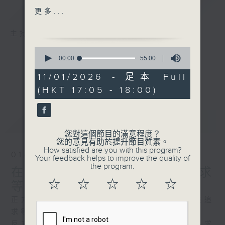
簡介
GIST
反方(嶺南大學）：門當戶對
更多...
不是一種好的戀愛觀
主持人：高炬
0
seconds
00:00
55:00
of
55
11/01/2026 - 足本 Full
minutes,
(HKT 17:05 - 18:00)
0
seconds
最新
LATEST
您對這個節目的滿意程度？
您的意見有助於提升節目質素。
How satisfied are you with this program?
01/03/2026
Your feedback helps to improve the quality of
the program.
在戀愛關係中，應不應該追求
☆
☆
☆
☆
☆
等價的付出
正方(香港理工大學）：在戀愛關係中，應該追
求等價的付出
反方(香港大學）：在戀愛關係中，不應該追求