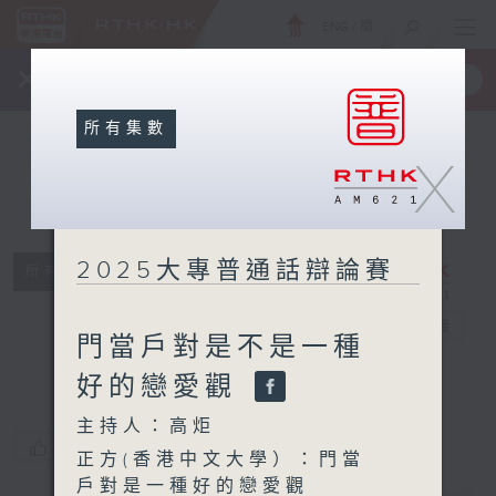
ENG
/
簡
×
全新 RTHK On The Go
取得
一手掌握 RTHK 電台、電視節目
所有集數
X
2025大專普通話辯論賽
所有集數
2025大專普通
話辯論賽
電台直播
門當戶對是不是一種
好的戀愛觀
主持人：高炬
您喜歡這個節目嗎?
正方(香港中文大學）：門當
戶對是一種好的戀愛觀