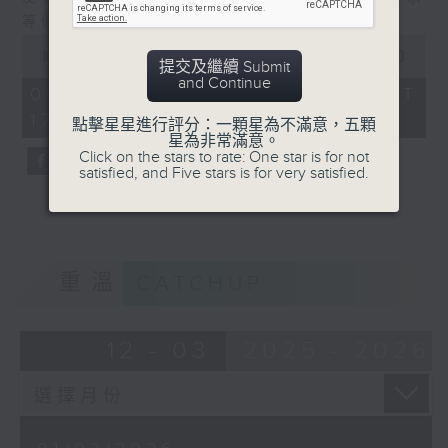
等價的付出
0
seconds
00:00
54:59
提交及繼續 Submit
of
and Continue
54
01/03/2026 - 足本 Full (HKT
minutes,
17:05 - 18:00)
59
點擊星星進行評分：一顆星為不滿意，五顆
seconds
星為非常滿意。
Click on the stars to rate: One star is for not
satisfied, and Five stars is for very satisfied.
重溫
CATCHUP
12 - 03
2025 - 2026