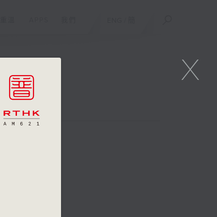
重溫
APPS
我們
ENG
/
簡
X
辯論賽