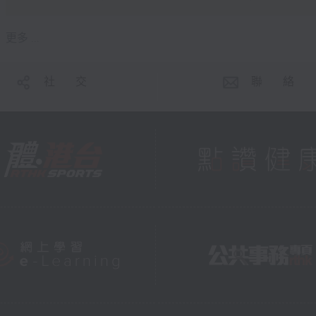
更多 ...
社 交
聯 絡