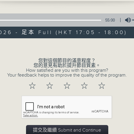
55:00
026 - 足本 Full (HKT 17:05 - 18:00)
Volume
01/03/2026
您對這個節目的滿意程度？
您的意見有助於提升節目質素。
在戀愛關係中，應不應該追求等價
How satisfied are you with this program?
Your feedback helps to improve the quality of the program.
正方(香港理工大學）：在戀愛關係中，應該追
☆
☆
☆
☆
☆
反方(香港大學）：在戀愛關係中，不應該追求
0
seconds
00:00
of
54
01/03/2026 - 足本 Full (HKT 17:05 
minutes,
59
seconds
Volume
90%
提交及繼續 Submit and Continue