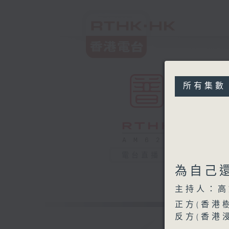
所有集數
電台直播
為自己
主持人：高
正方(香港
反方(香港