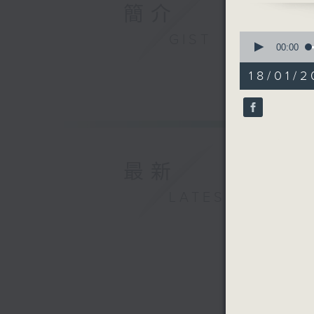
簡介
0
GIST
seconds
00:00
of
55
18/01/2
minutes,
0
seconds
90%
最新
LATEST