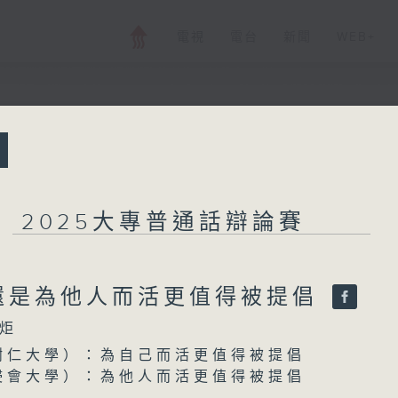
電視
電台
新聞
WEB+
所有集數
2025大專普通話
2025大專普通話辯論賽
還是為他人而活更值得被提倡
您喜歡這個節目嗎?
炬
樹仁大學）：為自己而活更值得被提倡
主持人：高炬
浸會大學）：為他人而活更值得被提倡