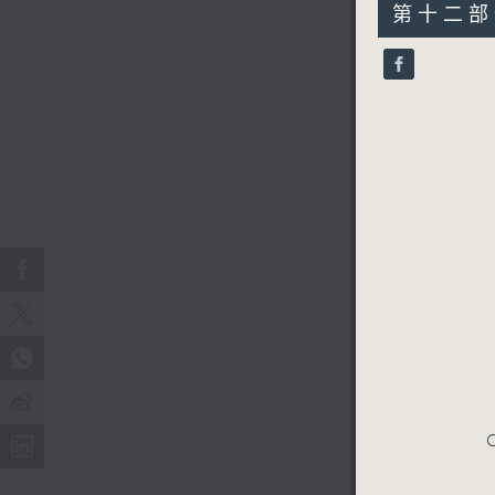
30
第十二部份 
minutes,
9
seconds
90%
C