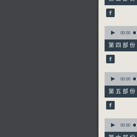
minutes,
10
seconds
90%
0
seconds
00:00
of
56
第四部份 P
minutes,
20
seconds
90%
0
seconds
00:00
of
56
第五部份 P
minutes,
20
seconds
90%
0
seconds
00:00
of
56