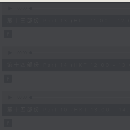
0
seconds
00:00
of
1
第十三部份 Part 13 (HKT 11:00 - 12:
hour,
20
seconds
Volume
90%
0
seconds
00:00
of
1
第十四部份 Part 14 (HKT 12:00 - 13:
hour,
20
seconds
Volume
90%
0
seconds
00:00
of
1
第十五部份 Part 10 (HKT 13:00 - 14:
hour,
10
seconds
Volume
90%