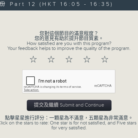
0
Part 12 (HKT 16:05 - 16:35)
seconds
00:00
of
1
Volume
第十部份 Part 10 (HKT 08:00 - 09:0
hour,
20
seconds
Volume
您對這個節目的滿意程度？
90%
您的意見有助於提升節目質素。
How satisfied are you with this program?
0
Your feedback helps to improve the quality of the program.
seconds
00:00
of
☆
☆
☆
☆
☆
1
第十一部份 Part 11 (HKT 09:00 - 10:
hour,
20
seconds
Volume
90%
0
seconds
00:00
of
提交及繼續 Submit and Continue
1
第十二部份 Part 12 (HKT 10:00 - 11:
hour,
點擊星星進行評分：一顆星為不滿意，五顆星為非常滿意。
20
lick on the stars to rate: One star is for not satisfied, and Five stars 
seconds
Volume
for very satisfied.
90%