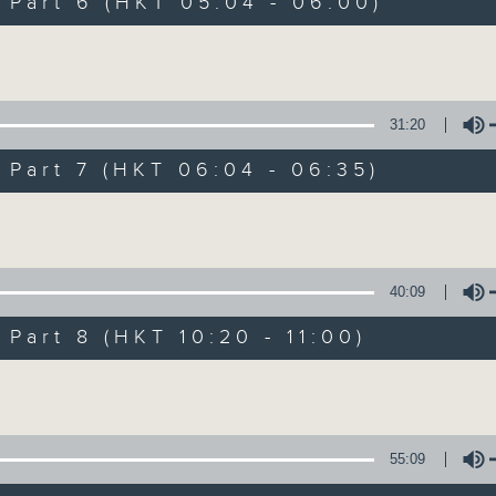
art 6 (HKT 05:04 - 06:00)
of
1
第四部份 Part 4 (HKT 02:00 - 03:00
hour,
Volume
20
seconds
Volume
90%
31:20
0
seconds
00:00
art 7 (HKT 06:04 - 06:35)
of
1
第五部份 Part 5 (HKT 03:00 - 04:00
hour,
Volume
20
seconds
Volume
90%
40:09
0
seconds
00:00
art 8 (HKT 10:20 - 11:00)
of
1
第六部份 Part 6 (HKT 04:00 - 05:0
Volume
hour,
20
seconds
Volume
90%
55:09
0