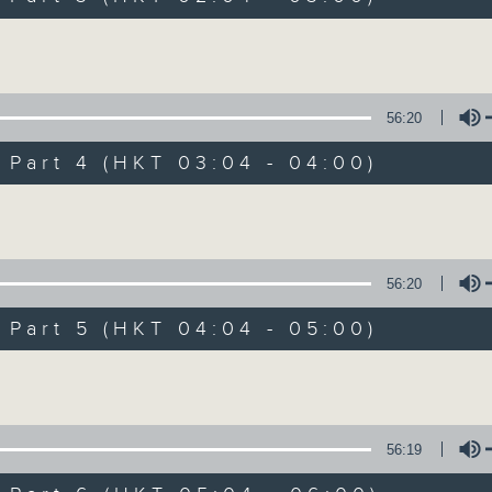
1
第一部份 Part 1 (HKT 23:00 - 24:00
hour,
Volume
10
seconds
Volume
90%
56:20
0
seconds
00:00
art 4 (HKT 03:04 - 04:00)
of
1
第二部份 Part 2 (HKT 0:00 - 01:00)
hour,
Volume
20
seconds
Volume
90%
56:20
0
seconds
00:00
art 5 (HKT 04:04 - 05:00)
of
20
第三部份 Part 3 (HKT 01:00 - 02:00
seconds
Volume
Volume
90%
56:19
0
seconds
00:00