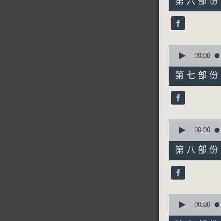
第六部份 P
minutes,
19
seconds
90%
0
seconds
00:00
of
31
第七部份 P
minutes,
20
seconds
90%
0
seconds
00:00
of
40
第八部份 P
minutes,
9
seconds
90%
0
seconds
00:00
of
55