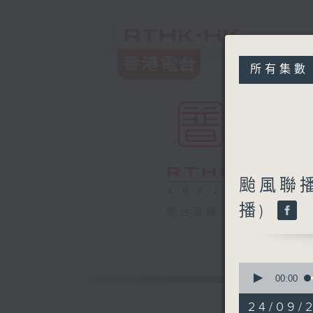
所有集數
颱風聯
播)
電台直播
0
seconds
00:00
of
9
24/09/
hours,