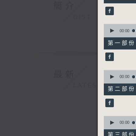
簡介
59
minutes,
59
GIST
seconds
90%
0
seconds
00:00
of
55
第一部份 P
minutes,
10
seconds
90%
0
最新
seconds
00:00
of
LATEST
55
第二部份 P
minutes,
19
seconds
90%
0
seconds
00:00
of
56
第三部份 P