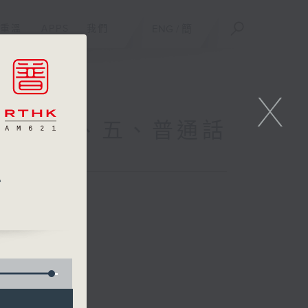
重溫
APPS
我們
ENG
/
簡
X
(一、二、五、普通話
聯