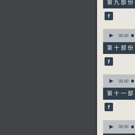
第九部份 P
minutes,
9
seconds
90%
0
seconds
00:00
of
55
第十部份 P
minutes,
9
seconds
90%
0
seconds
00:00
of
55
第十一部份 
minutes,
10
seconds
90%
0
seconds
00:00
of