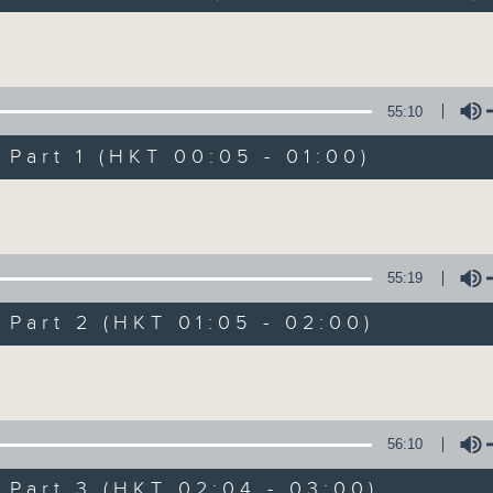
Volume
55:10
art 1 (HKT 00:05 - 01:00)
Volume
25/07/2026
颱風聯播特備節目(一、二、五、普
55:19
0
seconds
00:00
of
art 2 (HKT 01:05 - 02:00)
14
25/07/2026 - 足本 Full (HKT 23:00
hours,
Volume
0
seconds
Volume
90%
56:10
0
seconds
00:00
of
art 3 (HKT 02:04 - 03:00)