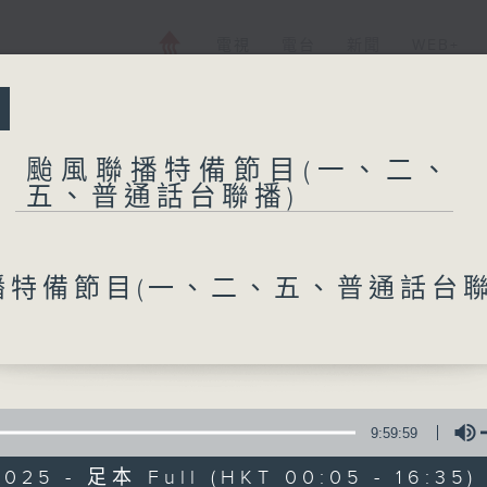
電視
電台
新聞
WEB+
颱風聯播特備節目(一、二、
所有集數
五、普通話台聯播)
颱風聯播特備節目
台聯播)
播特備節目(一、二、五、普通話台
您喜歡這個節目嗎?
9:59:59
2025 - 足本 Full (HKT 00:05 - 16:35)