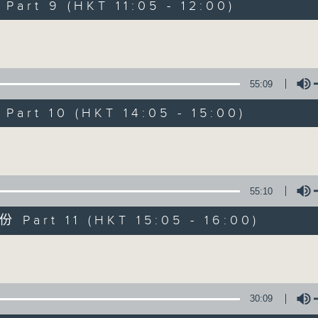
seconds
00:00
art 9 (HKT 11:05 - 12:00)
of
1
第七部份 Part 7 (HKT 05:00 - 06:00
Volume
hour,
20
seconds
Volume
90%
55:09
0
art 10 (HKT 14:05 - 15:00)
seconds
00:00
of
1
第八部份 Part 8 (HKT 06:00 - 07:00
Volume
hour,
20
seconds
Volume
90%
55:10
0
Part 11 (HKT 15:05 - 16:00)
seconds
00:00
of
1
Volume
第九部份 Part 9 (HKT 07:00 - 08:00
hour,
20
seconds
Volume
90%
30:09