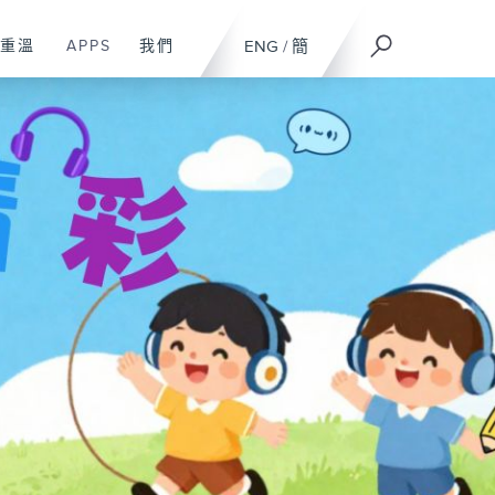
重溫
APPS
我們
ENG
/
簡