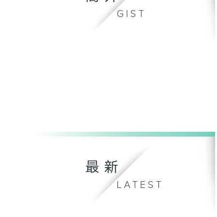
GIST
最新
LATEST