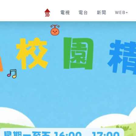
電視
電台
新聞
WEB+