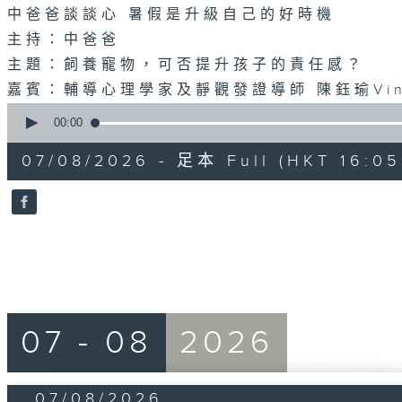
中爸爸談談心 暑假是升級自己的好時機
主持：中爸爸
主題：飼養寵物，可否提升孩子的責任感？
嘉賓：輔導心理學家及靜觀發證導師 陳鈺瑜Vin
0
seconds
00:00
of
55
07/08/2026 - 足本 Full (HKT 16:05 
minutes,
0
seconds
Volume
90%
07 - 08
2026
07/08/2026