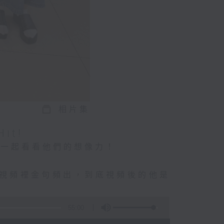
相片集
it!
們一起看看他們的想像力！
短視頻裡金句頻出，到底視頻後的他是
事
55:00