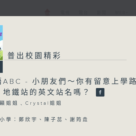
電視
電台
新聞
WEB+
普出校園精彩
ABC - 小朋友們～你有留意上學
、地鐵站的英文站名嗎？
姐姐﹑Crystal姐姐
小學：鄭欣宇、陳子蕊、謝筠垚
BC - 小朋友們～你有留意上學路上巴士站、地
嗎？