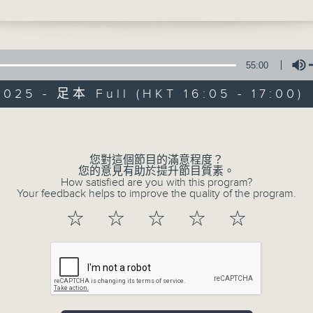
香港浸會大學翻譯、傳譯及跨文化研究系 楊慧
55:00
025 - 足本 Full (HKT 16:05 - 17:00)
Volume
普出校園精彩
您對這個節目的滿意程度？
所有集數
您的意見有助於提升節目質素。
How satisfied are you with this program?
Your feedback helps to improve the quality of the program.
您喜歡這個節目嗎?
☆
☆
☆
☆
☆
主持人：天籟姐姐﹑Crystal姐姐
主持：天籟姐姐、慢慢老師、Crystal姐姐、子玥姐姐、中中