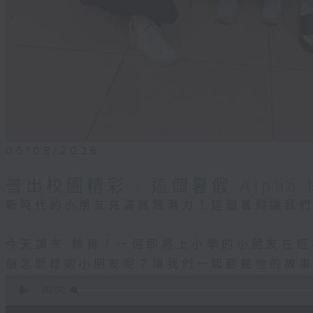
06/08/2026
普出校園精彩 - 這個暑假 Alpha H
新時代的小朋友充滿無限潛力！這個暑假讓我
今天請來 錸哥！一個即將上小學的小朋友在
個怎麼樣的小朋友呢？讓我們一起聽聽他的故
0
seconds
00:00
of
55