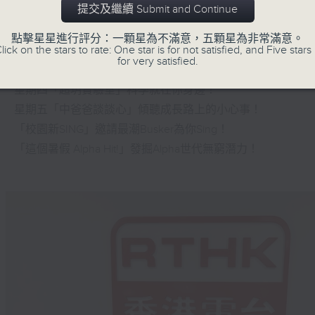
提交及繼續 Submit and Continue
星期一「兩文三語說故事」一個故事、三種語言！
點擊星星進行評分：一顆星為不滿意，五顆星為非常滿意。
lick on the stars to rate: One star is for not satisfied, and Five stars 
星期二「身體秘密小探員」探索身體的奧秘！
for very satisfied.
星期三「AI未來研究所」探討未來世界的可能性！
星期四「超玥實驗室」科學就在你身邊！
星期五「中爸爸談談心」傾聽成長路上的小心事！
「校園新SING」邀請最潮Busker為你Sing！
「這個暑假 Alpha Hit!」發掘Alpha世代無窮潛力！