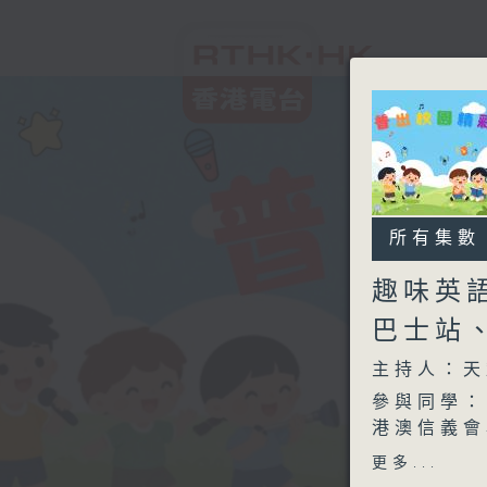
所有集數
趣味英語
巴士站
主持人：天籟
參與同學：
港澳信義會
趣味英語A
更多...
的英文站名