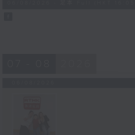
06/08/2026 - 足本 Full (HKT 16:05 
minutes,
0
seconds
Volume
90%
07 - 08
2026
06/08/2026