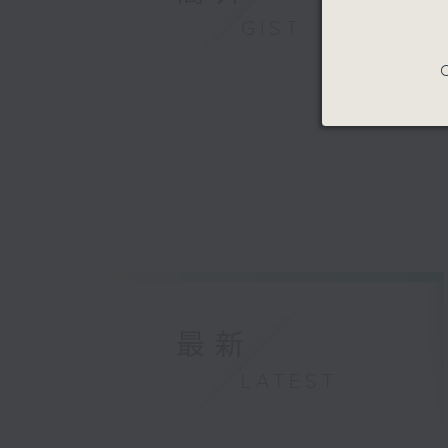
GIST
C
最新
LATEST