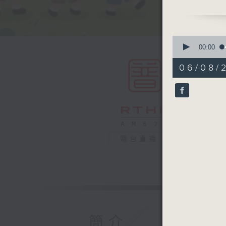
嘉賓主持：
教授
0
seconds
00:00
of
55
06/08/2
minutes,
0
seconds
90%
電台直播
簡介