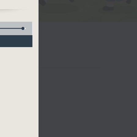
儀副
哥哥