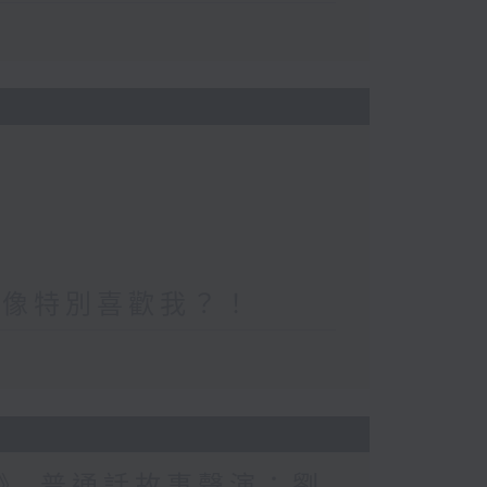
好像特別喜歡我？！
》 普通話故事聲演：劉