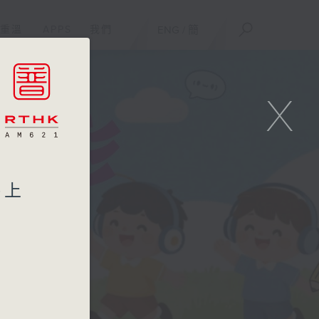
重溫
APPS
我們
ENG
/
簡
X
路上
鐵站