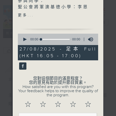
參與同學：
聖公會將軍澳基德小學：李恩
萱、李恩幗、高佳怡萱、楊逸
更多...
朗
普出校園精彩
電台直播
趣味英語ABC - 世界七大奇
所有集數
0
蹟！
seconds
00:00
00:00
of
嘉賓主持：慈航學校英文科主
0
27/08/2025 - 足本 Full
任 歐曉洋Adam
您喜歡這個節目嗎?
seconds
(HKT 16:05 - 17:00)
簡介
GIST
您對這個節目的滿意程度？
主持人：天籟姐姐﹑丁丁哥哥
您的意見有助於提升節目質素。
How satisfied are you with this program?
Your feedback helps to improve the quality of
the program.
主持：天籟姐姐、慢慢老師、Crystal姐姐、子玥姐
☆
☆
☆
☆
☆
姐、中中哥哥