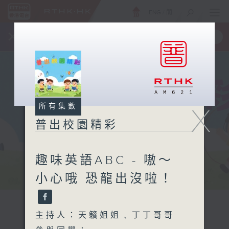
ENG
/
簡
×
全新 RTHK On The Go
取得
一手掌握 RTHK 電台、電視節目
所有集數
X
普出校園精彩
趣味英語ABC - 嗷～
小心哦 恐龍出沒啦！
主持人：天籟姐姐﹑丁丁哥哥