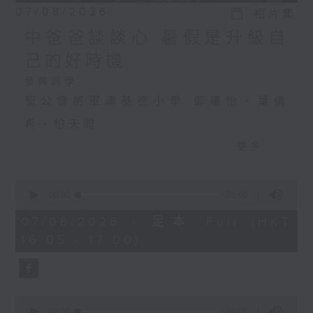
07/08/2026
相片集
中爸爸談談心 暑假是升級自
己的好時機
參與同學：
聖公會將軍澳基德小學 鄭曦怡、葉倩
希、柏天問
更多...
中爸爸談談心 暑假是升級自己的好時機
0
主持：中爸爸
seconds
00:00
55:00
of
主題：飼養寵物，可否提升孩子的責任
55
07/08/2026 - 足本 Full (HKT
minutes,
16:05 - 17:00)
感？
0
seconds
嘉賓：輔導心理學家及靜觀發證導師 陳
鈺瑜Vinci（YY姑娘）
0
seconds
00:00
00:00