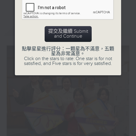
更多...
星期一「兩文三語說故事」一個故事、三種語言！
星期二「身體秘密小探員」探索身體的奧秘！
星期三「AI未來研究所」探討未來世界的可能性！
最新
LATEST
提交及繼續 Submit
星期四「超玥實驗室」科學就在你身邊！
and Continue
星期五「中爸爸談談心」傾聽成長路上的小心事！
點擊星星進行評分：一顆星為不滿意，五顆
星為非常滿意。
「校園新SING」邀請最潮Busker為你Sing！
Click on the stars to rate: One star is for not
satisfied, and Five stars is for very satisfied.
「這個暑假 Alpha Hit!」發掘Alpha世代無窮潛力！