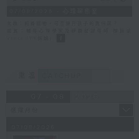
of
0
07/08/2026 - 心理聊癒室
seconds
主題：飼養寵物，可否提升孩子的責任感？
嘉賓：輔導心理學家及靜觀發證導師 陳鈺瑜
Vinci (YY姑娘)
重溫
CATCHUP
07 - 08
2026
07/08/2026