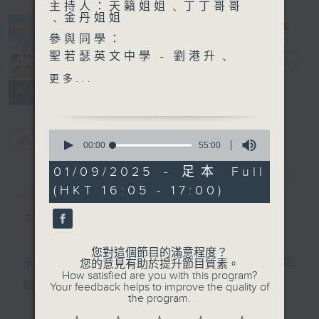
主持人：天籟姐姐﹑丁丁哥哥
﹑金丹姐姐
參與同學：
聖若瑟英文中學 - 劉港升﹑
普出校園精彩
電台直播
李朗森﹑鄧翔曦﹑譚嘉棣﹑黃
更多...
曉濤
所有集數
古詩文伴我遊香港 ~ 愛蓮說
0
您喜歡這個節目嗎?
與粉嶺康樂公園
seconds
00:00
55:00
of
主持：金丹姐姐
55
01/09/2025 - 足本 Full
嘉賓：
簡介
minutes,
GIST
(HKT 16:05 - 17:00)
0
慈航學校
seconds
熊靜蓮老師
主持人：天籟姐姐﹑丁丁哥哥﹑金丹姐姐
陳俊亦﹑蘇俞霖﹑周子棋﹑郭
藹儀
您對這個節目的滿意程度？
主持：天籟姐姐、慢慢老師、Crystal姐姐、子玥姐
您的意見有助於提升節目質素。
How satisfied are you with this program?
姐、中中哥哥
Your feedback helps to improve the quality of
the program.