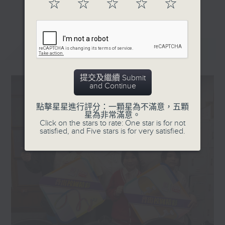
☆
☆
☆
☆
☆
更多...
星期一「兩文三語說故事」一個故事、三種語言！
星期二「身體秘密小探員」探索身體的奧秘！
星期三「AI未來研究所」探討未來世界的可能性！
最新
LATEST
星期四「超玥實驗室」科學就在你身邊！
星期五「中爸爸談談心」傾聽成長路上的小心事！
提交及繼續 Submit
and Continue
「校園新SING」邀請最潮Busker為你Sing！
點擊星星進行評分：一顆星為不滿意，五顆
「這個暑假 Alpha Hit!」發掘Alpha世代無窮潛力！
星為非常滿意。
Click on the stars to rate: One star is for not
satisfied, and Five stars is for very satisfied.