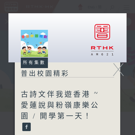
ENG
/
簡
×
全新 RTHK On The Go
取得
一手掌握 RTHK 電台、電視節目
X
所有集數
普出校園精彩
古詩文伴我遊香港 ~
愛蓮說與粉嶺康樂公
園 / 開學第一天！