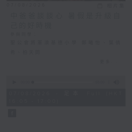
07/08/2026
相片集
中爸爸談談心 暑假是升級自
己的好時機
參與同學：
聖公會將軍澳基德小學 鄭曦怡、葉倩
希、柏天問
更多...
中爸爸談談心 暑假是升級自己的好時機
0
主持：中爸爸
seconds
00:00
55:00
of
主題：飼養寵物，可否提升孩子的責任
55
07/08/2026 - 足本 Full (HKT
minutes,
16:05 - 17:00)
感？
0
seconds
嘉賓：輔導心理學家及靜觀發證導師 陳
鈺瑜Vinci（YY姑娘）