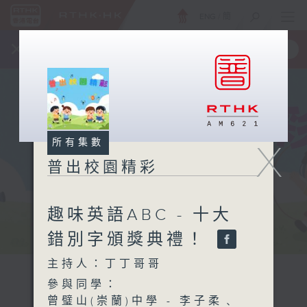
ENG
/
簡
×
全新 RTHK On The Go
取得
一手掌握 RTHK 電台、電視節目
所有集數
X
普出校園精彩
趣味英語ABC - 十大
錯別字頒獎典禮！
主持人：丁丁哥哥
參與同學：
曾璧山(崇蘭)中學 - 李子柔﹑