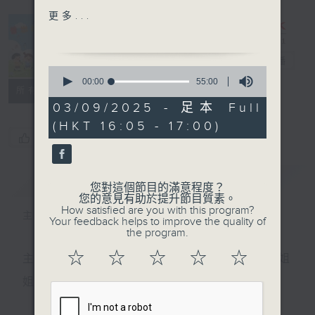
徐婷婷﹑劉芷芮
更多...
趣味英語ABC - 十大錯別字
頒獎典禮！
普出校園精彩
電台直播
0
嘉賓主持：慈航學校英文科主
seconds
00:00
55:00
所有集數
of
任 歐曉洋Adam
55
03/09/2025 - 足本 Full
minutes,
(HKT 16:05 - 17:00)
0
您喜歡這個節目嗎?
seconds
簡介
GIST
您對這個節目的滿意程度？
您的意見有助於提升節目質素。
How satisfied are you with this program?
主持人：丁丁哥哥
Your feedback helps to improve the quality of
the program.
☆
☆
☆
☆
☆
主持：天籟姐姐、慢慢老師、Crystal姐姐、子玥姐
姐、中中哥哥