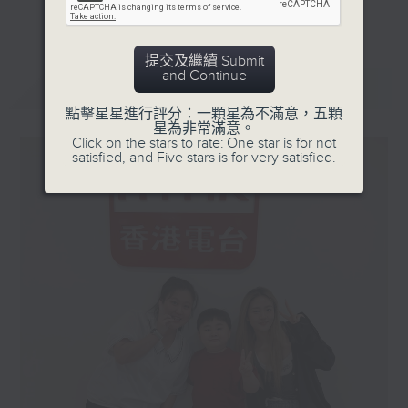
更多...
星期一「兩文三語說故事」一個故事、三種語言！
星期二「身體秘密小探員」探索身體的奧秘！
提交及繼續 Submit
and Continue
星期三「AI未來研究所」探討未來世界的可能性！
最新
LATEST
星期四「超玥實驗室」科學就在你身邊！
點擊星星進行評分：一顆星為不滿意，五顆
星為非常滿意。
星期五「中爸爸談談心」傾聽成長路上的小心事！
Click on the stars to rate: One star is for not
satisfied, and Five stars is for very satisfied.
「校園新SING」邀請最潮Busker為你Sing！
「這個暑假 Alpha Hit!」發掘Alpha世代無窮潛力！