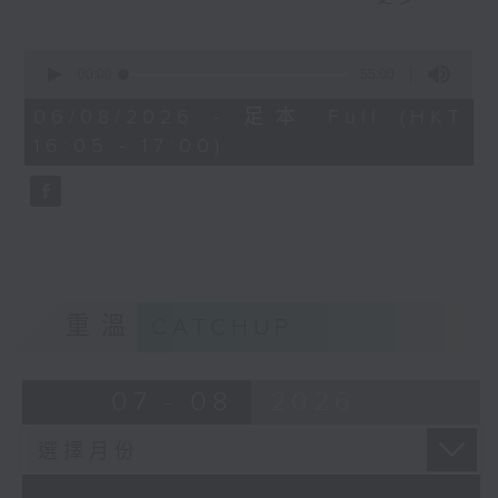
短視頻裡金句頻出，到底視頻後的他是個怎
麼樣的小朋友呢？讓我們一起聽聽他的故事
0
seconds
00:00
55:00
of
55
06/08/2026 - 足本 Full (HKT
minutes,
16:05 - 17:00)
0
seconds
重溫
CATCHUP
07 - 08
2026