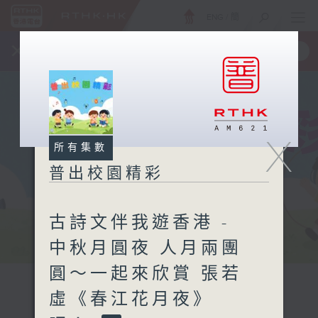
ENG
/
簡
×
全新 RTHK On The Go
取得
一手掌握 RTHK 電台、電視節目
X
所有集數
普出校園精彩
古詩文伴我遊香港 -
中秋月圓夜 人月兩團
圓～一起來欣賞 張若
虛《春江花月夜》