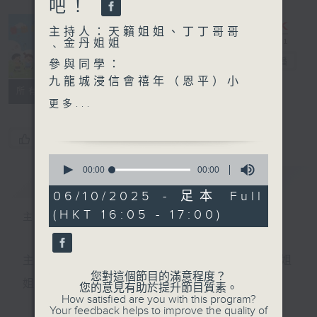
吧！
主持人：天籟姐姐、丁丁哥哥
﹑金丹姐姐
普出校園精彩
電台直播
參與同學：
九龍城浸信會禧年（恩平）小
所有集數
學 盧靈兮、胡亦一 、胡亦然
更多...
、劉梓鍵
您喜歡這個節目嗎?
古詩文伴我遊香港 ~ 中秋月
0
圓夜 人月兩團圓～一起來欣
seconds
00:00
00:00
簡介
GIST
of
賞 張若虛《春江花月夜》
0
06/10/2025 - 足本 Full
吧！
seconds
(HKT 16:05 - 17:00)
主持：金丹姐姐
主持人：天籟姐姐、丁丁哥哥﹑金丹姐姐
嘉賓：保良局黃永樹小學 劉
奕知、黃奕舒、姚泓銘、鄒雅
主持：天籟姐姐、慢慢老師、Crystal姐姐、子玥姐
希
您對這個節目的滿意程度？
姐、中中哥哥
您的意見有助於提升節目質素。
How satisfied are you with this program?
Your feedback helps to improve the quality of