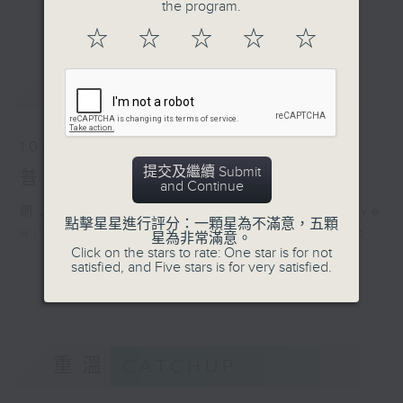
the program.
更多...
星期一「兩文三語說故事」一個故事、三種語言！
☆
☆
☆
☆
☆
星期二「身體秘密小探員」探索身體的奧秘！
星期三「AI未來研究所」探討未來世界的可能性！
最新
LATEST
星期四「超玥實驗室」科學就在你身邊！
星期五「中爸爸談談心」傾聽成長路上的小心事！
10/08/2026
「校園新SING」邀請最潮Busker為你Sing！
提交及繼續 Submit
普出校園精彩
and Continue
「這個暑假 Alpha Hit!」發掘Alpha世代無窮潛力！
網上直播完畢稍後提供節目重溫。 Archive
點擊星星進行評分：一顆星為不滿意，五顆
will be available after live webcast
星為非常滿意。
Click on the stars to rate: One star is for not
satisfied, and Five stars is for very satisfied.
重溫
CATCHUP