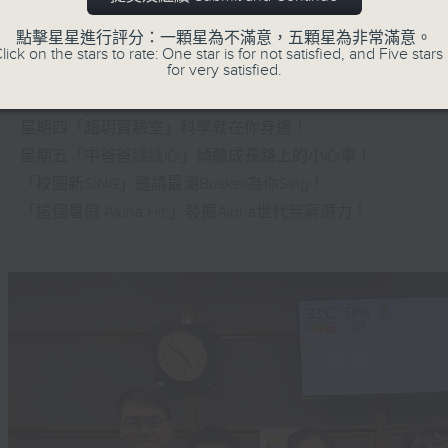
點擊星星進行評分：一顆星為不滿意，五顆星為非常滿意。
星期一「兩文三語說故事」一個故事、三種語言！
lick on the stars to rate: One star is for not satisfied, and Five stars 
for very satisfied.
星期二「身體秘密小探員」探索身體的奧秘！
星期三「AI未來研究所」探討未來世界的可能性！
星期四「超玥實驗室」科學就在你身邊！
星期五「中爸爸談談心」傾聽成長路上的小心事！
「校園新SING」邀請最潮Busker為你Sing！
「這個暑假 Alpha Hit!」發掘Alpha世代無窮潛力！