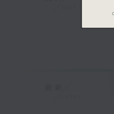
GIST
C
最新
LATEST