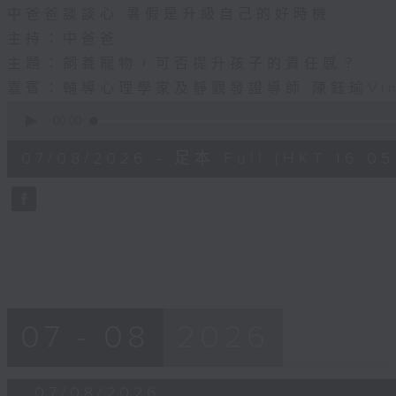
中爸爸談談心 暑假是升級自己的好時機
主持：中爸爸
主題：飼養寵物，可否提升孩子的責任感？
嘉賓：輔導心理學家及靜觀發證導師 陳鈺瑜Vin
0
seconds
00:00
of
55
07/08/2026 - 足本 Full (HKT 16:05 
minutes,
0
seconds
Volume
90%
07 - 08
2026
07/08/2026