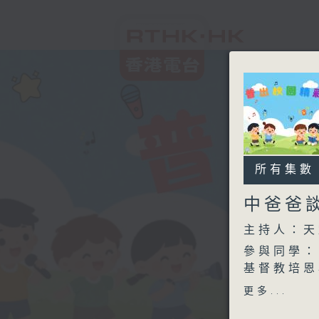
所有集數
中爸爸
主持人：天
參與同學：
基督教培恩
更多...
中爸爸談談