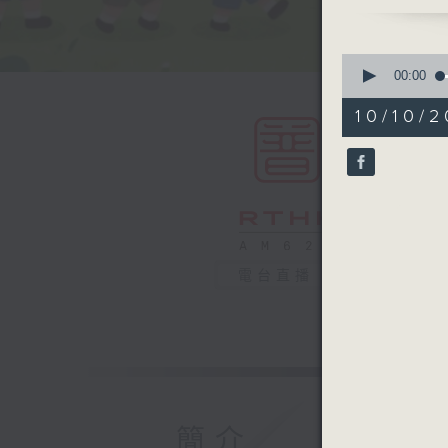
主持：中爸
嘉賓：輔導
0
seconds
00:00
of
55
10/10/2
minutes,
0
seconds
90%
電台直播
簡介