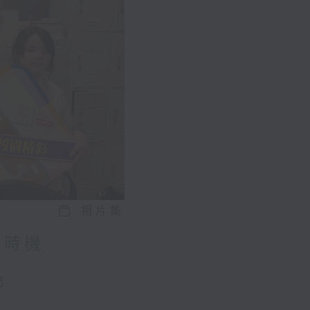
相片集
好時機
問