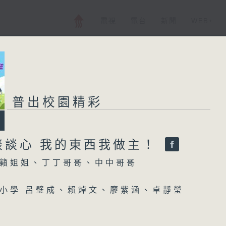
電視
電台
新聞
WEB+
普出校園精彩
談談心 我的東西我做主！
籟姐姐、丁丁哥哥、中中哥哥
小學 呂璧成、賴焯文、廖紫涵、卓靜瑩
心 我的東西我做主！