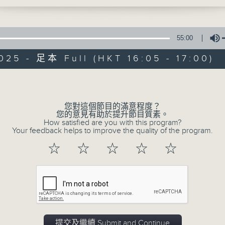
爸
心理學家及靜觀發證導師 陳鈺瑜Vinci
55:00
025 - 足本 Full (HKT 16:05 - 17:00)
Volume
普出校園精彩
您對這個節目的滿意程度？
您的意見有助於提升節目質素。
所有集數
How satisfied are you with this program?
Your feedback helps to improve the quality of the program.
☆
☆
☆
☆
☆
您喜歡這個節目嗎?
主持人：天籟姐姐、丁丁哥哥、中中哥哥
主持：天籟姐姐、慢慢老師、Crystal姐姐、子玥姐姐、中中
提交及繼續 Submit and Continue