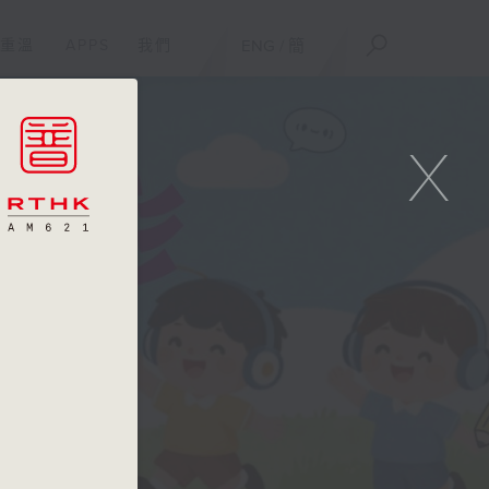
重溫
APPS
我們
ENG
/
簡
X