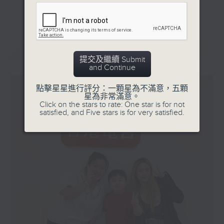
更多...
星期一「兩文三語說故事」一個故事、三種語言！
星期二「身體秘密小探員」探索身體的奧秘！
星期三「AI未來研究所」探討未來世界的可能性！
最新
LATEST
星期四「超玥實驗室」科學就在你身邊！
提交及繼續 Submit
and Continue
星期五「中爸爸談談心」傾聽成長路上的小心事！
點擊星星進行評分：一顆星為不滿意，五顆
「校園新SING」邀請最潮Busker為你Sing！
星為非常滿意。
Click on the stars to rate: One star is for not
「這個暑假 Alpha Hit!」發掘Alpha世代無窮潛力！
satisfied, and Five stars is for very satisfied.