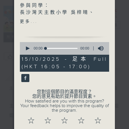
參與同學：
長沙灣天主教小學 吳梓晴、
馮紫菲、李懿晴、鄭穎瞳
更多...
普出校園精彩
電台直播
動感全運.普出精彩 運動知識
所有集數
知多些—地壺
0
嘉賓主持：中國香港冰壺協會
seconds
00:00
00:00
of
陳振權、單淳祺、梁泓暉、黃
您喜歡這個節目嗎?
0
15/10/2025 - 足本 Full
定邦
seconds
(HKT 16:05 - 17:00)
簡介
GIST
主持人：天籟姐姐、丁丁哥哥、Crystal姐姐
您對這個節目的滿意程度？
您的意見有助於提升節目質素。
How satisfied are you with this program?
Your feedback helps to improve the quality of
主持：天籟姐姐、慢慢老師、Crystal姐姐、子玥姐
the program.
姐、中中哥哥
☆
☆
☆
☆
☆