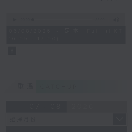
短視頻裡金句頻出，到底視頻後的他是個怎
麼樣的小朋友呢？讓我們一起聽聽他的故事
0
seconds
00:00
55:00
of
55
06/08/2026 - 足本 Full (HKT
minutes,
16:05 - 17:00)
0
seconds
重溫
CATCHUP
07 - 08
2026