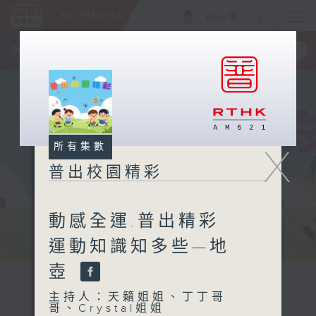
ENG
/
簡
×
全新 RTHK On The Go
取得
一手掌握 RTHK 電台、電視節目
所有集數
X
普出校園精彩
動感全運.普出精彩
運動知識知多些—地
壺
主持人：天籟姐姐、丁丁哥
哥、Crystal姐姐