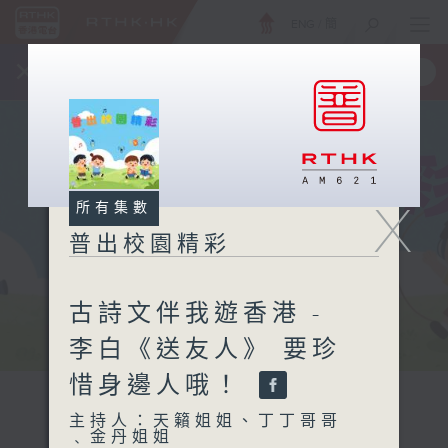
ENG
/
簡
×
全新 RTHK On The Go
取得
一手掌握 RTHK 電台、電視節目
X
所有集數
普出校園精彩
古詩文伴我遊香港 -
李白《送友人》 要珍
惜身邊人哦！
主持人：天籟姐姐、丁丁哥哥
﹑金丹姐姐