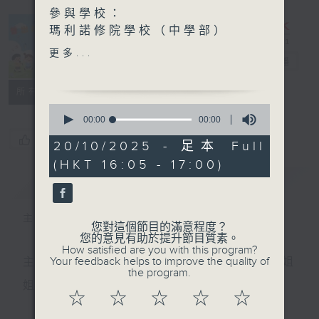
參與學校：
瑪利諾修院學校（中學部）
- 林睿琦、鄧欣瞳、顏子
更多...
普出校園精彩
電台直播
依、韋卓玟
所有集數
古詩文伴我遊香港 ~ 李白
0
《送友人》 要珍惜身邊人
seconds
00:00
00:00
of
哦！
您喜歡這個節目嗎?
0
20/10/2025 - 足本 Full
主持：金丹姐姐
seconds
(HKT 16:05 - 17:00)
嘉賓：聖士提反女子中學附屬
簡介
GIST
小學 梁家嘉、葉凱琳
主持人：天籟姐姐、丁丁哥哥﹑金丹姐姐
您對這個節目的滿意程度？
您的意見有助於提升節目質素。
How satisfied are you with this program?
Your feedback helps to improve the quality of
主持：天籟姐姐、慢慢老師、Crystal姐姐、子玥姐
the program.
姐、中中哥哥
☆
☆
☆
☆
☆