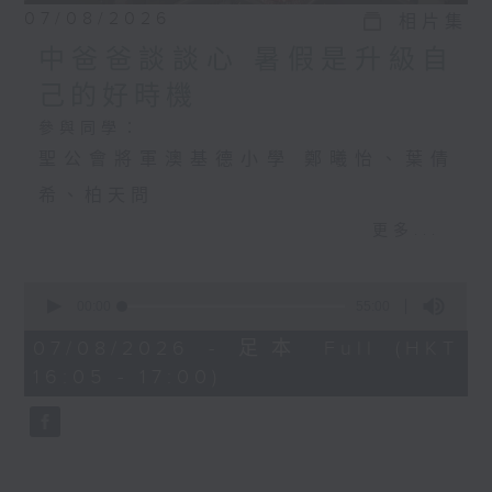
07/08/2026
相片集
中爸爸談談心 暑假是升級自
己的好時機
參與同學：
聖公會將軍澳基德小學 鄭曦怡、葉倩
希、柏天問
更多...
中爸爸談談心 暑假是升級自己的好時機
0
主持：中爸爸
seconds
00:00
55:00
of
主題：飼養寵物，可否提升孩子的責任
55
07/08/2026 - 足本 Full (HKT
minutes,
16:05 - 17:00)
感？
0
seconds
嘉賓：輔導心理學家及靜觀發證導師 陳
鈺瑜Vinci（YY姑娘）