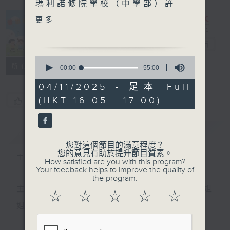
瑪利諾修院學校（中學部）許
曉澄、馮若霖、裘淳玥、何羲
更多...
兒
普出校園精彩
電台直播
職涯探索號-粵劇戲服傳人 何
0
鳳婷 下
所有集數
seconds
00:00
55:00
of
主持：慢慢老師
55
04/11/2025 - 足本 Full
嘉賓：粵劇戲服傳人 何鳳婷
minutes,
(HKT 16:05 - 17:00)
您喜歡這個節目嗎?
0
seconds
簡介
GIST
您對這個節目的滿意程度？
您的意見有助於提升節目質素。
主持人：天籟姐姐、丁丁哥哥、慢慢老師
How satisfied are you with this program?
Your feedback helps to improve the quality of
the program.
主持：天籟姐姐、慢慢老師、Crystal姐姐、子玥姐
☆
☆
☆
☆
☆
姐、中中哥哥