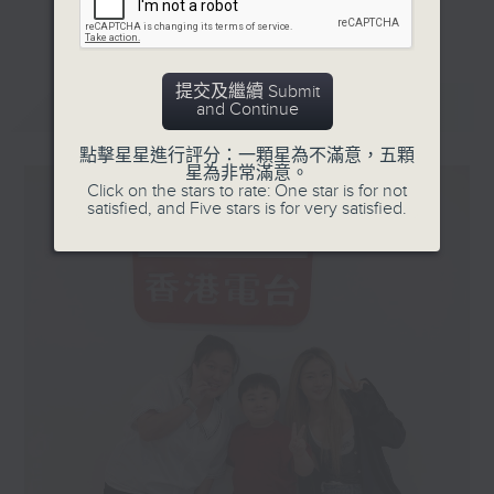
更多...
星期一「兩文三語說故事」一個故事、三種語言！
星期二「身體秘密小探員」探索身體的奧秘！
提交及繼續 Submit
星期三「AI未來研究所」探討未來世界的可能性！
最新
LATEST
and Continue
星期四「超玥實驗室」科學就在你身邊！
點擊星星進行評分：一顆星為不滿意，五顆
星期五「中爸爸談談心」傾聽成長路上的小心事！
星為非常滿意。
Click on the stars to rate: One star is for not
「校園新SING」邀請最潮Busker為你Sing！
satisfied, and Five stars is for very satisfied.
「這個暑假 Alpha Hit!」發掘Alpha世代無窮潛力！