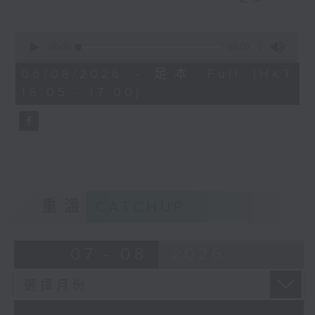
短視頻裡金句頻出，到底視頻後的他是個怎
麼樣的小朋友呢？讓我們一起聽聽他的故事
0
seconds
00:00
55:00
of
55
06/08/2026 - 足本 Full (HKT
minutes,
16:05 - 17:00)
0
seconds
重溫
CATCHUP
07 - 08
2026