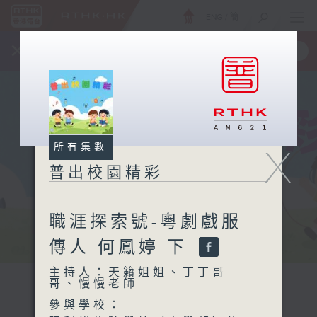
ENG
/
簡
×
全新 RTHK On The Go
取得
一手掌握 RTHK 電台、電視節目
所有集數
X
普出校園精彩
職涯探索號-粵劇戲服
傳人 何鳳婷 下
主持人：天籟姐姐、丁丁哥
哥、慢慢老師
參與學校：