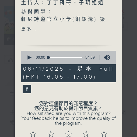
主持人：丁丁哥哥、子玥姐姐
參與同學：
軒尼詩道官立小學(銅鑼灣) 梁
芷旎、黃小舒、廖梓琪
普出校園精彩
電台直播
更多...
所有集數
超玥實驗室 - 為什麼你會游
泳我不會！到底有什麼科學小
0
秘密在裡面呢？！
seconds
00:00
54:59
您喜歡這個節目嗎?
of
主持：子玥姐姐
54
06/11/2025 - 足本 Full
嘉賓：兒童及青少年科學教育
minutes,
(HKT 16:05 - 17:00)
簡介
59
GIST
專家 陶安德 Andrew
seconds
主持人：丁丁哥哥、子玥姐姐
您對這個節目的滿意程度？
您的意見有助於提升節目質素。
主持：天籟姐姐、慢慢老師、Crystal姐姐、子玥姐
How satisfied are you with this program?
Your feedback helps to improve the quality of
姐、中中哥哥
the program.
☆
☆
☆
☆
☆