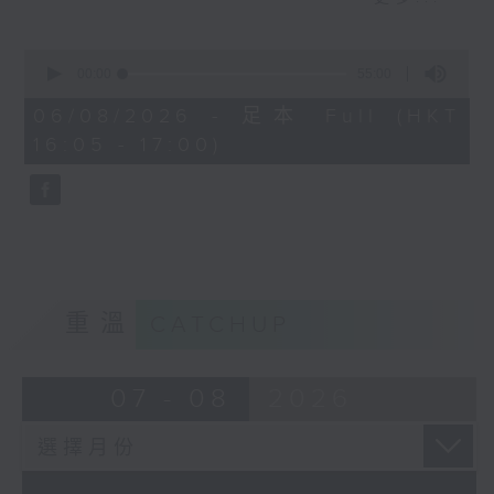
短視頻裡金句頻出，到底視頻後的他是個怎
麼樣的小朋友呢？讓我們一起聽聽他的故事
0
seconds
00:00
55:00
of
55
06/08/2026 - 足本 Full (HKT
minutes,
16:05 - 17:00)
0
seconds
重溫
CATCHUP
07 - 08
2026