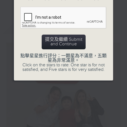
更多...
星期一「兩文三語說故事」一個故事、三種語言！
星期二「身體秘密小探員」探索身體的奧秘！
星期三「AI未來研究所」探討未來世界的可能性！
最新
LATEST
星期四「超玥實驗室」科學就在你身邊！
提交及繼續 Submit
星期五「中爸爸談談心」傾聽成長路上的小心事！
and Continue
「校園新SING」邀請最潮Busker為你Sing！
點擊星星進行評分：一顆星為不滿意，五顆
星為非常滿意。
「這個暑假 Alpha Hit!」發掘Alpha世代無窮潛力！
Click on the stars to rate: One star is for not
satisfied, and Five stars is for very satisfied.