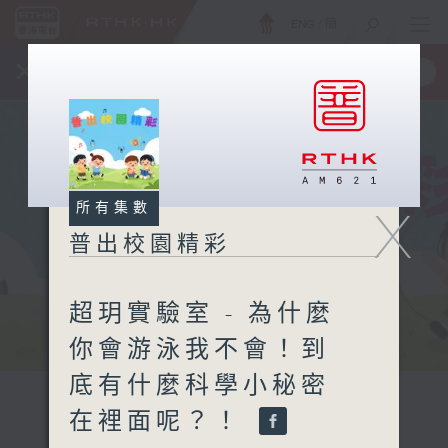
ENG
/
簡
×
全新 RTHK On The Go
取得
一手掌握 RTHK 電台、電視節目
所有集數
X
普出校園精彩
超玥實驗室 - 為什麼
你會游泳我不會！到
底有什麼科學小秘密
在裡面呢？！