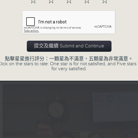
☆
☆
☆
☆
☆
星期一「兩文三語說故事」一個故事、三種語言！
星期二「身體秘密小探員」探索身體的奧秘！
星期三「AI未來研究所」探討未來世界的可能性！
星期四「超玥實驗室」科學就在你身邊！
提交及繼續 Submit and Continue
星期五「中爸爸談談心」傾聽成長路上的小心事！
「校園新SING」邀請最潮Busker為你Sing！
點擊星星進行評分：一顆星為不滿意，五顆星為非常滿意。
lick on the stars to rate: One star is for not satisfied, and Five stars 
「這個暑假 Alpha Hit!」發掘Alpha世代無窮潛力！
for very satisfied.