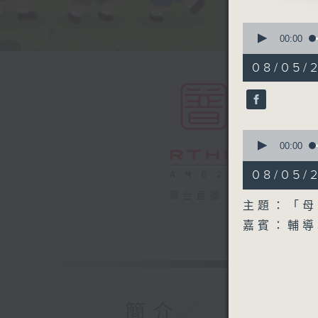
嘉賓：輔導
0
seconds
00:00
of
55
08/05/2
minutes,
0
seconds
90%
0
seconds
00:00
of
9
08/05
minutes,
9
電台直播
seconds
主題：「母
90%
嘉賓：輔導
簡介