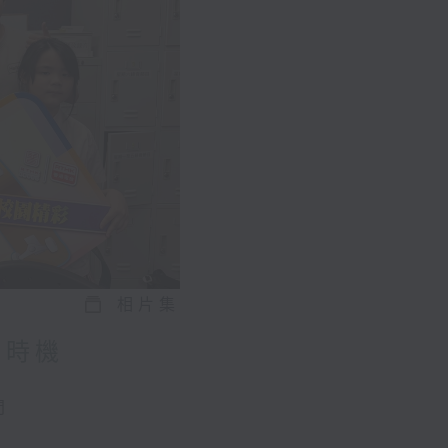
相片集
好時機
問