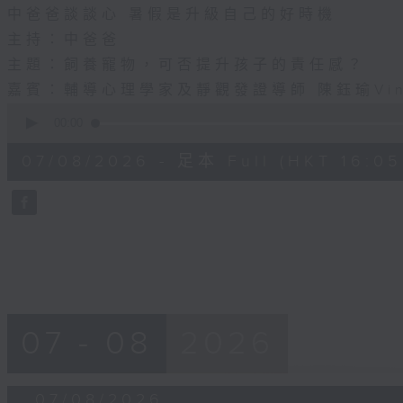
中爸爸談談心 暑假是升級自己的好時機
主持：中爸爸
主題：飼養寵物，可否提升孩子的責任感？
嘉賓：輔導心理學家及靜觀發證導師 陳鈺瑜Vin
0
seconds
00:00
of
55
07/08/2026 - 足本 Full (HKT 16:05 
minutes,
0
seconds
Volume
90%
07 - 08
2026
07/08/2026