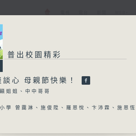
電視
電台
新聞
WEB+
普出校園精彩
談談心 母親節快樂！
籟姐姐、中中哥哥
小學 曾靄淋、施俊陞、羅恩悅、卞沛霖、施恩
心 母親節快樂！
爸