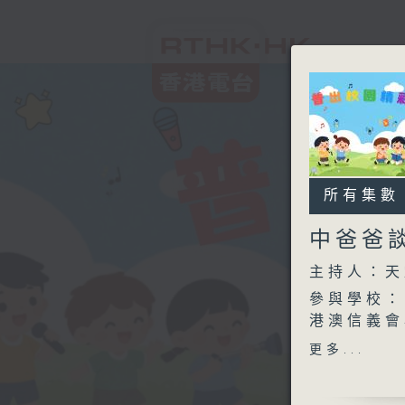
所有集數
中爸爸
主持人：天
參與學校：
港澳信義會
更多...
中爸爸談談
主持：中爸