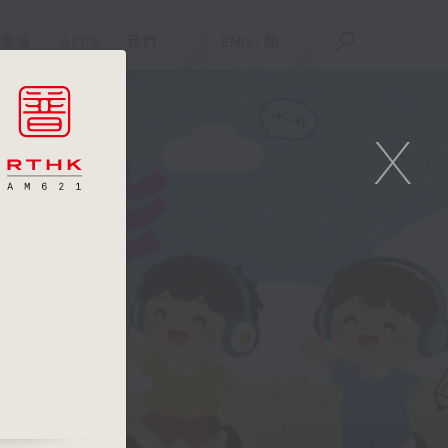
重溫
APPS
我們
ENG
/
簡
X
恆