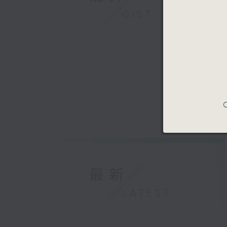
GIST
C
最新
LATEST