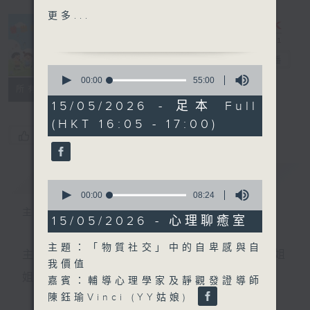
雨瑭、羅文希、李可兒
更多...
中爸爸談談心 同學們～祝你
們前程似錦
普出校園精彩
電台直播
0
主持：中爸爸
seconds
00:00
55:00
所有集數
of
嘉賓：輔導心理學家及靜觀發
55
15/05/2026 - 足本 Full
證導師 陳鈺瑜Vinci
minutes,
(HKT 16:05 - 17:00)
0
您喜歡這個節目嗎?
seconds
簡介
GIST
0
seconds
00:00
08:24
of
主持人：天籟姐姐、中中哥哥
8
15/05/2026 - 心理聊癒室
minutes,
24
主題：「物質社交」中的自卑感與自
seconds
主持：天籟姐姐、慢慢老師、Crystal姐姐、子玥姐
我價值
姐、中中哥哥
嘉賓：輔導心理學家及靜觀發證導師
陳鈺瑜Vinci (YY姑娘)