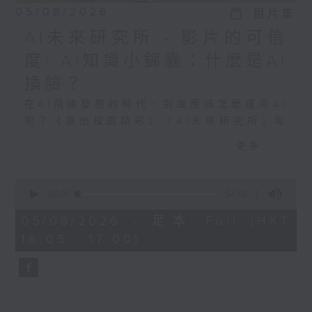
05/08/2026
相片集
AI未來研究所 - 影片的可信
度/ AI知識小錦囊：什麼是AI
換臉？
在AI飛速發展的時代，到底應該怎麼運用AI
呢？《普出校園精彩》『AI未來研究所』每
週和同學討論熱門AI議題，還會請來專業嘉
更多...
賓為同學們分享AI知識小錦囊！
0
今天我們要討論的主題是：影片的可信度
seconds
00:00
54:59
of
54
05/08/2026 - 足本 Full (HKT
參與同學：港澳信義會小學 黃佩霖、陳子
minutes,
16:05 - 17:00)
然、梁家欣、何建韜
59
seconds
AI知識小錦囊：什麼是AI換臉？
嘉賓：香港中文大學 機械與自動化工程