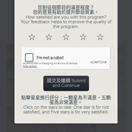
更多...
星期一「兩文三語說故事」一個故事、三種語言！
您對這個節目的滿意程度？
您的意見有助於提升節目質素。
星期二「身體秘密小探員」探索身體的奧秘！
How satisfied are you with this program?
Your feedback helps to improve the quality of
星期三「AI未來研究所」探討未來世界的可能性！
the program.
最新
LATEST
星期四「超玥實驗室」科學就在你身邊！
☆
☆
☆
☆
☆
星期五「中爸爸談談心」傾聽成長路上的小心事！
「校園新SING」邀請最潮Busker為你Sing！
提交及繼續 Submit
and Continue
點擊星星進行評分：一顆星為不滿意，五顆
星為非常滿意。
Click on the stars to rate: One star is for not
satisfied, and Five stars is for very satisfied.