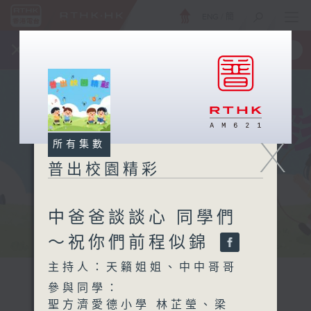
ENG
/
簡
×
全新 RTHK On The Go
取得
一手掌握 RTHK 電台、電視節目
X
所有集數
普出校園精彩
中爸爸談談心 同學們
～祝你們前程似錦
主持人：天籟姐姐、中中哥哥
參與同學：
聖方濟愛德小學 林芷瑩、梁