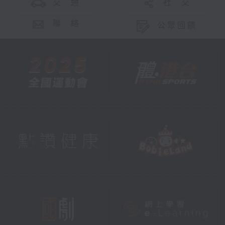
交 通
社 交
聯 絡
公眾回饋