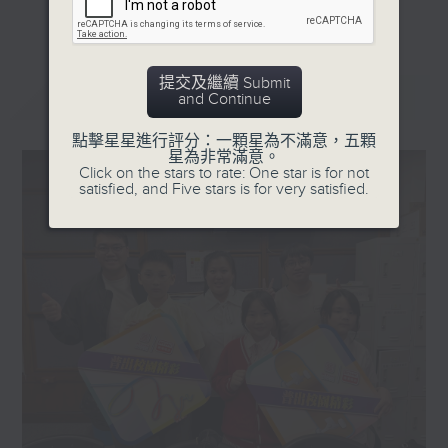
更多...
星期一「兩文三語說故事」一個故事、三種語言！
星期二「身體秘密小探員」探索身體的奧秘！
提交及繼續 Submit
星期三「AI未來研究所」探討未來世界的可能性！
最新
LATEST
and Continue
星期四「超玥實驗室」科學就在你身邊！
點擊星星進行評分：一顆星為不滿意，五顆
星期五「中爸爸談談心」傾聽成長路上的小心事！
星為非常滿意。
Click on the stars to rate: One star is for not
「校園新SING」邀請最潮Busker為你Sing！
satisfied, and Five stars is for very satisfied.
「這個暑假 Alpha Hit!」發掘Alpha世代無窮潛力！