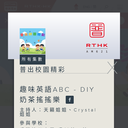
ENG
/
簡
×
全新 RTHK On The Go
取得
一手掌握 RTHK 電台、電視節目
所有集數
X
普出校園精彩
趣味英語ABC - DIY
奶茶搖搖樂
主持人：天籟姐姐、Crystal
姐姐
參與學校：