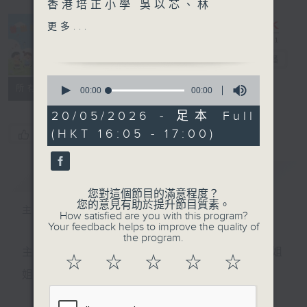
香港培正小學 吳以芯、林
樂、吳浚銘、潘善澄
更多...
趣味英語ABC - DIY奶茶搖
普出校園精彩
電台直播
搖樂
0
主持：Crystal姐姐
所有集數
seconds
00:00
00:00
of
嘉賓：香港都會大學語言研究
0
20/05/2026 - 足本 Full
與翻譯系 Teresa老師
seconds
(HKT 16:05 - 17:00)
您喜歡這個節目嗎?
簡介
GIST
您對這個節目的滿意程度？
您的意見有助於提升節目質素。
主持人：天籟姐姐、Crystal姐姐
How satisfied are you with this program?
Your feedback helps to improve the quality of
the program.
主持：天籟姐姐、慢慢老師、Crystal姐姐、子玥姐
☆
☆
☆
☆
☆
姐、中中哥哥