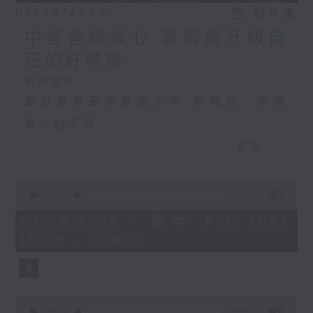
07/08/2026
相片集
中爸爸談談心 暑假是升級自
己的好時機
參與同學：
聖公會將軍澳基德小學 鄭曦怡、葉倩
希、柏天問
更多...
中爸爸談談心 暑假是升級自己的好時機
0
主持：中爸爸
seconds
00:00
55:00
of
主題：飼養寵物，可否提升孩子的責任
55
07/08/2026 - 足本 Full (HKT
minutes,
16:05 - 17:00)
感？
0
seconds
嘉賓：輔導心理學家及靜觀發證導師 陳
鈺瑜Vinci（YY姑娘）
0
seconds
00:00
00:00