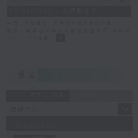
of
0
07/08/2026 - 心理聊癒室
seconds
主題：飼養寵物，可否提升孩子的責任感？
嘉賓：輔導心理學家及靜觀發證導師 陳鈺瑜
Vinci (YY姑娘)
重溫
CATCHUP
07 - 08
2026
07/08/2026