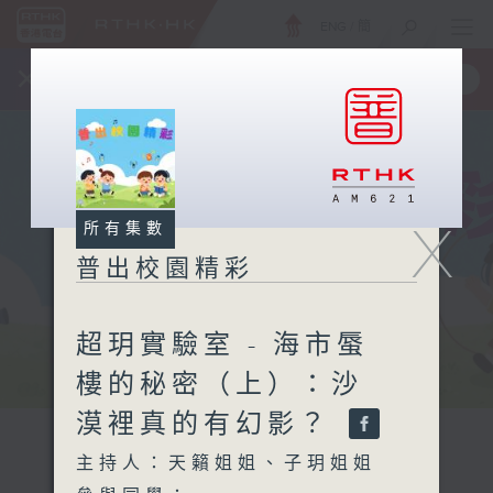
ENG
/
簡
×
全新 RTHK On The Go
取得
一手掌握 RTHK 電台、電視節目
X
所有集數
普出校園精彩
超玥實驗室 - 海市蜃
樓的秘密（上）：沙
漠裡真的有幻影？
主持人：天籟姐姐、子玥姐姐