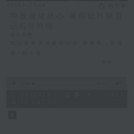
07/08/2026
相片集
中爸爸談談心 暑假是升級自
己的好時機
參與同學：
聖公會將軍澳基德小學 鄭曦怡、葉倩
希、柏天問
更多...
中爸爸談談心 暑假是升級自己的好時機
0
主持：中爸爸
seconds
00:00
55:00
of
主題：飼養寵物，可否提升孩子的責任
55
07/08/2026 - 足本 Full (HKT
minutes,
16:05 - 17:00)
感？
0
seconds
嘉賓：輔導心理學家及靜觀發證導師 陳
鈺瑜Vinci（YY姑娘）