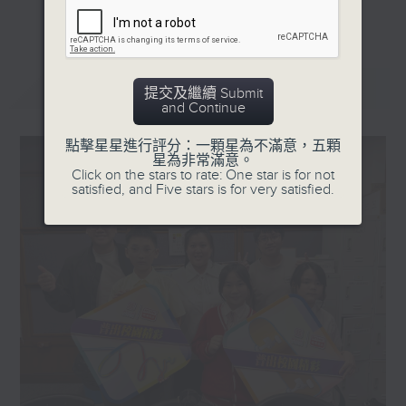
更多...
星期一「兩文三語說故事」一個故事、三種語言！
星期二「身體秘密小探員」探索身體的奧秘！
星期三「AI未來研究所」探討未來世界的可能性！
最新
LATEST
提交及繼續 Submit
星期四「超玥實驗室」科學就在你身邊！
and Continue
星期五「中爸爸談談心」傾聽成長路上的小心事！
點擊星星進行評分：一顆星為不滿意，五顆
星為非常滿意。
「校園新SING」邀請最潮Busker為你Sing！
Click on the stars to rate: One star is for not
satisfied, and Five stars is for very satisfied.
「這個暑假 Alpha Hit!」發掘Alpha世代無窮潛力！