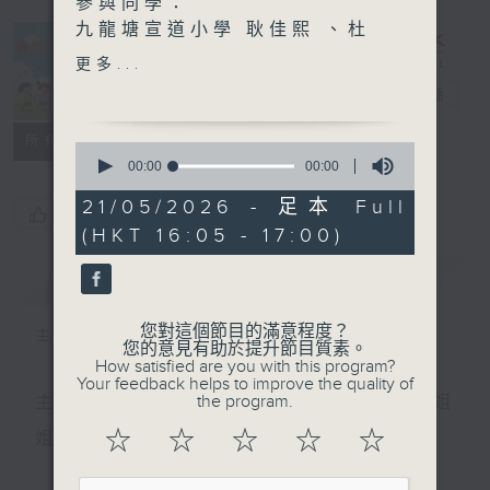
參與同學：
九龍塘宣道小學 耿佳熙 、杜
忻恫、陳玥樺、黃楚妤
更多...
普出校園精彩
電台直播
超玥實驗室 - 海市蜃樓的秘
密（上）：沙漠裡真的有幻
所有集數
0
影？
seconds
00:00
00:00
of
主持：子玥姐姐
0
21/05/2026 - 足本 Full
嘉賓：兒童及青少年科學教育
您喜歡這個節目嗎?
seconds
(HKT 16:05 - 17:00)
專家 陶安德 Andrew
簡介
GIST
您對這個節目的滿意程度？
主持人：天籟姐姐、子玥姐姐
您的意見有助於提升節目質素。
How satisfied are you with this program?
Your feedback helps to improve the quality of
the program.
主持：天籟姐姐、慢慢老師、Crystal姐姐、子玥姐
☆
☆
☆
☆
☆
姐、中中哥哥