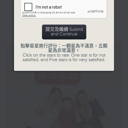
更多...
星期一「兩文三語說故事」一個故事、三種語言！
星期二「身體秘密小探員」探索身體的奧秘！
星期三「AI未來研究所」探討未來世界的可能性！
最新
LATEST
提交及繼續 Submit
星期四「超玥實驗室」科學就在你身邊！
and Continue
星期五「中爸爸談談心」傾聽成長路上的小心事！
點擊星星進行評分：一顆星為不滿意，五顆
星為非常滿意。
「校園新SING」邀請最潮Busker為你Sing！
Click on the stars to rate: One star is for not
satisfied, and Five stars is for very satisfied.
「這個暑假 Alpha Hit!」發掘Alpha世代無窮潛力！