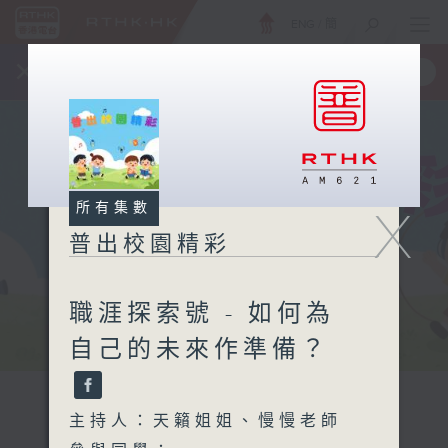
ENG
/
簡
×
全新 RTHK On The Go
取得
一手掌握 RTHK 電台、電視節目
所有集數
X
普出校園精彩
職涯探索號 - 如何為
自己的未來作準備？
主持人：天籟姐姐、慢慢老師