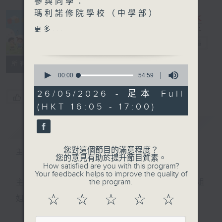
參與同學：
瑪利諾修院學校（中學部）
汪芷瑤、裘淳玥、何羲兒、洪
更多...
青
普出校園精彩
電台直播
職涯探索號 - 如何為自己的
所有集數
0
未來作準備？
seconds
00:00
54:59
of
主持：慢慢老師
54
26/05/2026 - 足本 Full
嘉賓：
您喜歡這個節目嗎?
minutes,
(HKT 16:05 - 17:00)
59
香港專業教育學院（觀塘）
seconds
學生發展處項目主任 陳灝婷
簡介
GIST
學生 鄭弘智、葉朗軒、陸耀
棓、趙碧儀、潘曉柔
您對這個節目的滿意程度？
主持人：天籟姐姐、慢慢老師
您的意見有助於提升節目質素。
How satisfied are you with this program?
Your feedback helps to improve the quality of
the program.
主持：天籟姐姐、慢慢老師、Crystal姐姐、子玥姐
☆
☆
☆
☆
☆
姐、中中哥哥