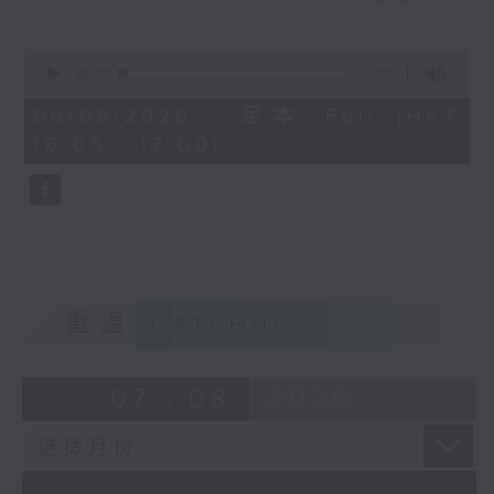
短視頻裡金句頻出，到底視頻後的他是個怎
麼樣的小朋友呢？讓我們一起聽聽他的故事
0
seconds
00:00
55:00
of
55
06/08/2026 - 足本 Full (HKT
minutes,
16:05 - 17:00)
0
seconds
重溫
CATCHUP
07 - 08
2026