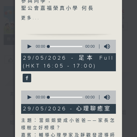
參與同學：
聖公會嘉福榮真小學 何長
盛、吳家樂、吳彥豪、鄧景豪
更多...
普出校園精彩
電台直播
中爸爸談談心 孩子成績不好
到底要不要批評？？
所有集數
0
主持：中爸爸
seconds
00:00
00:00
of
嘉賓：輔導心理學家及靜觀發
0
29/05/2026 - 足本 Full
證導師 陳鈺瑜Vinci
您喜歡這個節目嗎?
seconds
(HKT 16:05 - 17:00)
簡介
GIST
0
主持人：天籟姐姐、中中哥哥
seconds
00:00
00:00
of
0
29/05/2026 - 心理聊癒室
seconds
主持：天籟姐姐、慢慢老師、Crystal姐姐、子玥姐
主題：當姐姐變成小爸爸——家長怎
姐、中中哥哥
樣樹立好榜樣？
嘉賓：輔導心理學家及靜觀發證導師