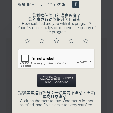
更多...
陳鈺瑜Vinci (YY姑娘)
星期一「兩文三語說故事」一個故事、三種語言！
星期二「身體秘密小探員」探索身體的奧秘！
您對這個節目的滿意程度？
您的意見有助於提升節目質素。
星期三「AI未來研究所」探討未來世界的可能性！
最新
How satisfied are you with this program?
LATEST
Your feedback helps to improve the quality of
星期四「超玥實驗室」科學就在你身邊！
the program.
星期五「中爸爸談談心」傾聽成長路上的小心事！
☆
☆
☆
☆
☆
「校園新SING」邀請最潮Busker為你Sing！
「這個暑假 Alpha Hit!」發掘Alpha世代無窮潛力！
提交及繼續 Submit
and Continue
點擊星星進行評分：一顆星為不滿意，五顆
星為非常滿意。
Click on the stars to rate: One star is for not
satisfied, and Five stars is for very satisfied.