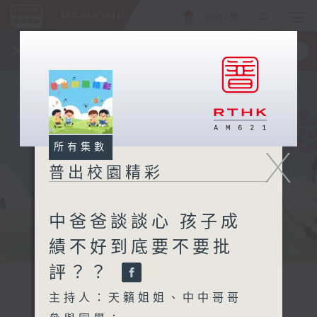
ENG
/
簡
×
全新 RTHK On The Go
取得
一手掌握 RTHK 電台、電視節目
所有集數
X
普出校園精彩
中爸爸談談心 孩子成
績不好到底要不要批
評？？
主持人：天籟姐姐、中中哥哥