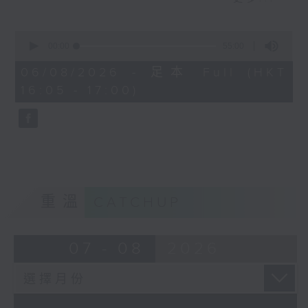
短視頻裡金句頻出，到底視頻後的他是個怎
麼樣的小朋友呢？讓我們一起聽聽他的故事
0
seconds
00:00
55:00
of
55
06/08/2026 - 足本 Full (HKT
minutes,
16:05 - 17:00)
0
seconds
重溫
CATCHUP
07 - 08
2026