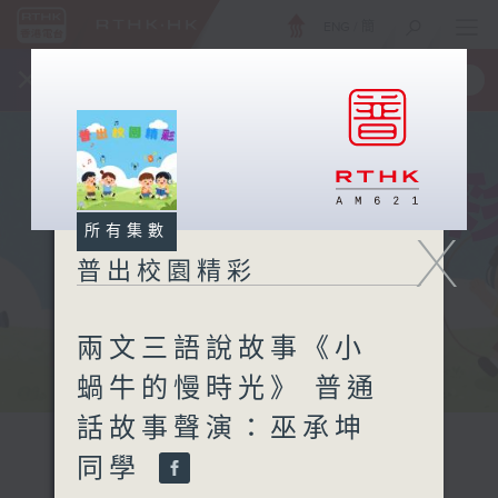
ENG
/
簡
×
全新 RTHK On The Go
取得
一手掌握 RTHK 電台、電視節目
所有集數
X
普出校園精彩
兩文三語說故事《小
蝸牛的慢時光》 普通
話故事聲演：巫承坤
同學