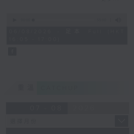
短視頻裡金句頻出，到底視頻後的他是個怎
麼樣的小朋友呢？讓我們一起聽聽他的故事
0
seconds
00:00
55:00
of
55
06/08/2026 - 足本 Full (HKT
minutes,
16:05 - 17:00)
0
seconds
重溫
CATCHUP
07 - 08
2026