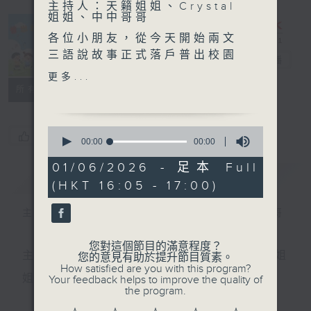
主持人：天籟姐姐、Crystal
姐姐、中中哥哥
各位小朋友，從今天開始兩文
三語說故事正式落戶普出校園
普出校園精彩
電台直播
精彩了！
更多...
所有集數
今天為大家帶來了《小蝸牛的
慢時光》的故事；
0
您喜歡這個節目嗎?
《小蝸牛的慢時光》的普通話
seconds
00:00
00:00
of
版本由保良局第一張永慶中學
0
01/06/2026 - 足本 Full
的巫承坤同學聲演；
簡介
seconds
GIST
(HKT 16:05 - 17:00)
我們今集還請來了英文老師為
主持人：天籟姐姐、Crystal姐姐、中中哥哥
大家分享故事中的英文小知
識！
您對這個節目的滿意程度？
主持：天籟姐姐、慢慢老師、Crystal姐姐、子玥姐
您的意見有助於提升節目質素。
How satisfied are you with this program?
嘉賓：香港都會大學語言研究
姐、中中哥哥
Your feedback helps to improve the quality of
與翻譯系 Teresa老師
the program.