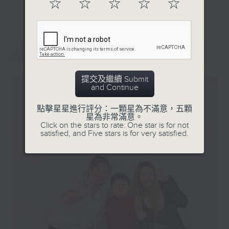
☆
☆
☆
☆
☆
更多...
星期一「兩文三語說故事」一個故事、三種語言！
星期二「身體秘密小探員」探索身體的奧秘！
星期三「AI未來研究所」探討未來世界的可能性！
最新
LATEST
星期四「超玥實驗室」科學就在你身邊！
星期五「中爸爸談談心」傾聽成長路上的小心事！
提交及繼續 Submit
and Continue
「校園新SING」邀請最潮Busker為你Sing！
點擊星星進行評分：一顆星為不滿意，五顆
「這個暑假 Alpha Hit!」發掘Alpha世代無窮潛力！
星為非常滿意。
Click on the stars to rate: One star is for not
satisfied, and Five stars is for very satisfied.