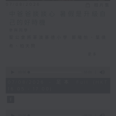
07/08/2026
相片集
中爸爸談談心 暑假是升級自
己的好時機
參與同學：
聖公會將軍澳基德小學 鄭曦怡、葉倩
希、柏天問
更多...
中爸爸談談心 暑假是升級自己的好時機
0
主持：中爸爸
seconds
00:00
55:00
of
主題：飼養寵物，可否提升孩子的責任
55
07/08/2026 - 足本 Full (HKT
minutes,
16:05 - 17:00)
感？
0
seconds
嘉賓：輔導心理學家及靜觀發證導師 陳
鈺瑜Vinci（YY姑娘）
0
seconds
00:00
08:58