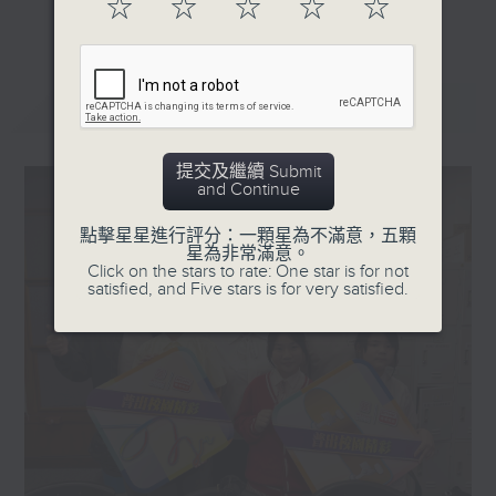
☆
☆
☆
☆
☆
更多...
AI教育系統研發團隊 教育及
星期一「兩文三語說故事」一個故事、三種語言！
學校夥伴助理經理 李婷欣
星期二「身體秘密小探員」探索身體的奧秘！
Angel
星期三「AI未來研究所」探討未來世界的可能性！
最新
LATEST
星期四「超玥實驗室」科學就在你身邊！
星期五「中爸爸談談心」傾聽成長路上的小心事！
提交及繼續 Submit
and Continue
「校園新SING」邀請最潮Busker為你Sing！
點擊星星進行評分：一顆星為不滿意，五顆
「這個暑假 Alpha Hit!」發掘Alpha世代無窮潛力！
星為非常滿意。
Click on the stars to rate: One star is for not
satisfied, and Five stars is for very satisfied.