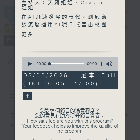
主持人：天籟姐姐、Crystal
姐姐
在AI飛速發展的時代，到底應
該怎麼運用AI呢？《普出校園
普出校園精彩
電台直播
精彩》全新環節『AI未來研究
更多...
所』每週和同學討論熱門AI議
所有集數
題，還會請來專業嘉賓為同學
們分享AI知識小錦囊！
0
您喜歡這個節目嗎?
seconds
00:00
00:00
of
今天我們要討論的主題是：你
0
03/06/2026 - 足本 Full
會不會和AI做朋友？
簡介
seconds
GIST
(HKT 16:05 - 17:00)
參與同學：
主持人：天籟姐姐、Crystal姐姐
聖若瑟英文中學 尹浩然、許
子彥、胡曦、陳嘉添
您對這個節目的滿意程度？
主持：天籟姐姐、慢慢老師、Crystal姐姐、子玥姐
您的意見有助於提升節目質素。
How satisfied are you with this program?
AI知識小錦囊：如何辨別AI影
姐、中中哥哥
Your feedback helps to improve the quality of
片真假？
the program.
嘉賓：