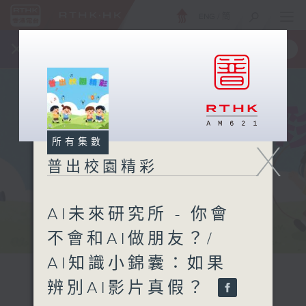
ENG
/
簡
×
全新 RTHK On The Go
取得
一手掌握 RTHK 電台、電視節目
所有集數
X
普出校園精彩
AI未來研究所 - 你會
不會和AI做朋友？/
AI知識小錦囊：如果
辨別AI影片真假？