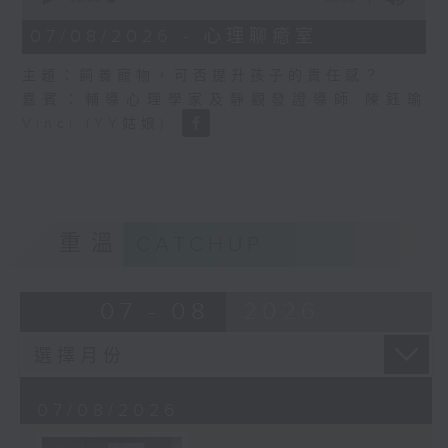
of
8
07/08/2026 - 心理聊癒室
minutes,
58
主題：飼養寵物，可否提升孩子的責任感？
seconds
嘉賓：輔導心理學家及靜觀發證導師 陳鈺瑜
Vinci (YY姑娘)
重溫
CATCHUP
07 - 08
2026
07/08/2026