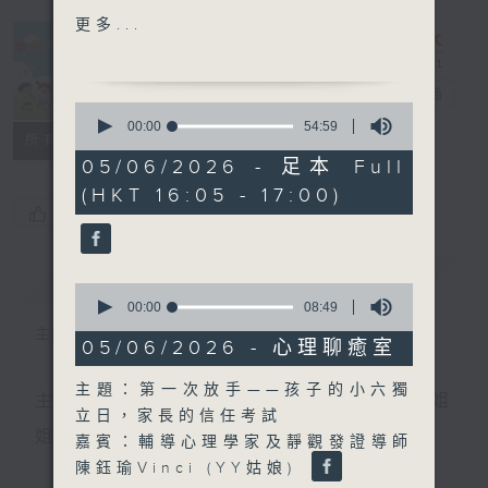
豪、李彦萳、馮心頤
更多...
中爸爸談談心 閃閃發光的小
朋友們！
普出校園精彩
電台直播
0
主持：中爸爸
seconds
00:00
54:59
所有集數
of
嘉賓：輔導心理學家及靜觀發
54
05/06/2026 - 足本 Full
證導師 陳鈺瑜Vinci
minutes,
(HKT 16:05 - 17:00)
59
您喜歡這個節目嗎?
seconds
簡介
GIST
0
seconds
00:00
08:49
of
主持人：天籟姐姐、中中哥哥
8
05/06/2026 - 心理聊癒室
minutes,
49
主題：第一次放手——孩子的小六獨
seconds
主持：天籟姐姐、慢慢老師、Crystal姐姐、子玥姐
立日，家長的信任考試
姐、中中哥哥
嘉賓：輔導心理學家及靜觀發證導師
陳鈺瑜Vinci (YY姑娘)