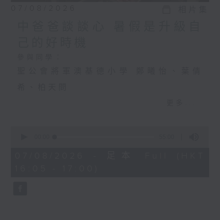
07/08/2026
相片集
中爸爸談談心 暑假是升級自
己的好時機
參與同學：
聖公會將軍澳基德小學 鄭曦怡、葉倩
希、柏天問
更多...
中爸爸談談心 暑假是升級自己的好時機
0
主持：中爸爸
seconds
00:00
55:00
of
主題：飼養寵物，可否提升孩子的責任
55
07/08/2026 - 足本 Full (HKT
minutes,
16:05 - 17:00)
感？
0
seconds
嘉賓：輔導心理學家及靜觀發證導師 陳
鈺瑜Vinci（YY姑娘）