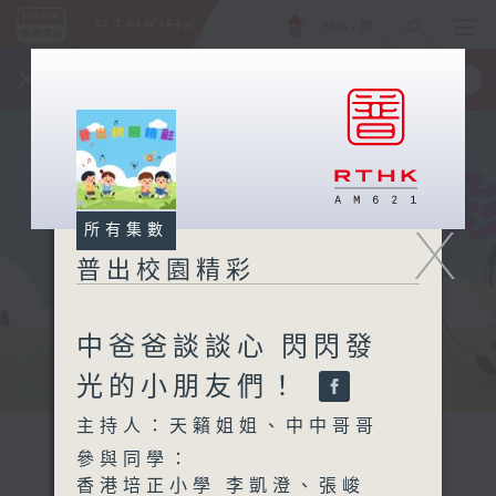
ENG
/
簡
×
全新 RTHK On The Go
取得
一手掌握 RTHK 電台、電視節目
X
所有集數
普出校園精彩
中爸爸談談心 閃閃發
光的小朋友們！
主持人：天籟姐姐、中中哥哥
參與同學：
香港培正小學 李凱澄、張峻