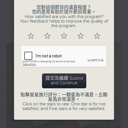
更多...
星期一「兩文三語說故事」一個故事、三種語言！
您對這個節目的滿意程度？
您的意見有助於提升節目質素。
星期二「身體秘密小探員」探索身體的奧秘！
How satisfied are you with this program?
Your feedback helps to improve the quality of
星期三「AI未來研究所」探討未來世界的可能性！
the program.
最新
LATEST
星期四「超玥實驗室」科學就在你身邊！
☆
☆
☆
☆
☆
星期五「中爸爸談談心」傾聽成長路上的小心事！
「校園新SING」邀請最潮Busker為你Sing！
「這個暑假 Alpha Hit!」發掘Alpha世代無窮潛力！
提交及繼續 Submit
and Continue
點擊星星進行評分：一顆星為不滿意，五顆
星為非常滿意。
Click on the stars to rate: One star is for not
satisfied, and Five stars is for very satisfied.