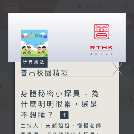
ENG
/
簡
×
全新 RTHK On The Go
取得
一手掌握 RTHK 電台、電視節目
X
所有集數
普出校園精彩
身體秘密小探員 - 為
什麼明明很累，還是
不想睡？
主持人：天籟姐姐、慢慢老師