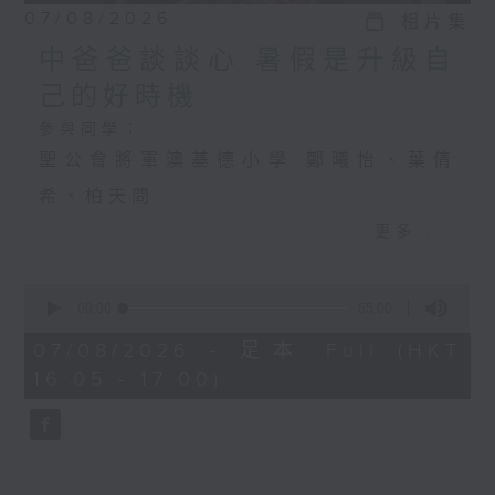
07/08/2026
相片集
中爸爸談談心 暑假是升級自
己的好時機
參與同學：
聖公會將軍澳基德小學 鄭曦怡、葉倩
希、柏天問
更多...
中爸爸談談心 暑假是升級自己的好時機
0
主持：中爸爸
seconds
00:00
55:00
of
主題：飼養寵物，可否提升孩子的責任
55
07/08/2026 - 足本 Full (HKT
minutes,
16:05 - 17:00)
感？
0
seconds
嘉賓：輔導心理學家及靜觀發證導師 陳
鈺瑜Vinci（YY姑娘）