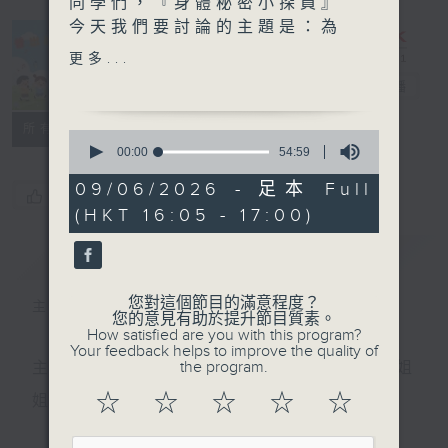
同學們，『身體秘密小探員』
今天我們要討論的主題是：為
什麼明明很累，還是不想睡？
更多...
普出校園精彩
電台直播
參與同學：
港澳信義會小學 羅焌棋、蔡
所有集數
0
璟涵、陳思詩、楊詠鈊
seconds
00:00
54:59
of
54
09/06/2026 - 足本 Full
每集還有專業嘉賓帶來小錦
您喜歡這個節目嗎?
minutes,
(HKT 16:05 - 17:00)
59
囊，讓我們更了解自己的身體
seconds
哦！
簡介
GIST
嘉賓：註冊社工及行為治療師
您對這個節目的滿意程度？
主持人：天籟姐姐、慢慢老師
李凱琪Phoebe
您的意見有助於提升節目質素。
How satisfied are you with this program?
Your feedback helps to improve the quality of
the program.
主持：天籟姐姐、慢慢老師、Crystal姐姐、子玥姐
☆
☆
☆
☆
☆
姐、中中哥哥