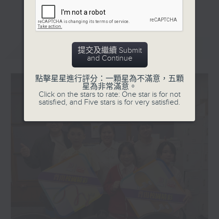
更多...
星期一「兩文三語說故事」一個故事、三種語言！
星期二「身體秘密小探員」探索身體的奧秘！
星期三「AI未來研究所」探討未來世界的可能性！
最新
LATEST
提交及繼續 Submit
星期四「超玥實驗室」科學就在你身邊！
and Continue
星期五「中爸爸談談心」傾聽成長路上的小心事！
點擊星星進行評分：一顆星為不滿意，五顆
星為非常滿意。
「校園新SING」邀請最潮Busker為你Sing！
Click on the stars to rate: One star is for not
satisfied, and Five stars is for very satisfied.
「這個暑假 Alpha Hit!」發掘Alpha世代無窮潛力！