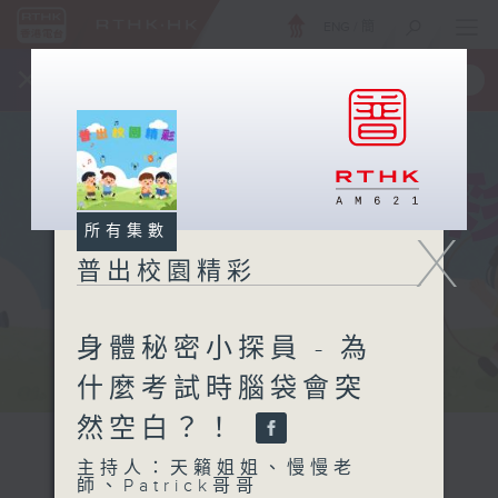
ENG
/
簡
×
全新 RTHK On The Go
取得
一手掌握 RTHK 電台、電視節目
所有集數
X
普出校園精彩
身體秘密小探員 - 為
什麼考試時腦袋會突
然空白？！
主持人：天籟姐姐、慢慢老
師、Patrick哥哥