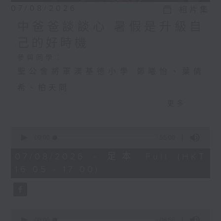
07/08/2026
相片集
中爸爸談談心 暑假是升級自
己的好時機
參與同學：
聖公會將軍澳基德小學 鄭曦怡、葉倩
希、柏天問
更多...
中爸爸談談心 暑假是升級自己的好時機
0
主持：中爸爸
seconds
00:00
55:00
of
主題：飼養寵物，可否提升孩子的責任
55
07/08/2026 - 足本 Full (HKT
minutes,
16:05 - 17:00)
感？
0
seconds
嘉賓：輔導心理學家及靜觀發證導師 陳
鈺瑜Vinci（YY姑娘）
0
seconds
00:00
08:58