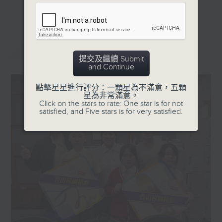
更多...
星期一「兩文三語說故事」一個故事、三種語言！
星期二「身體秘密小探員」探索身體的奧秘！
星期三「AI未來研究所」探討未來世界的可能性！
最新
LATEST
星期四「超玥實驗室」科學就在你身邊！
提交及繼續 Submit
and Continue
星期五「中爸爸談談心」傾聽成長路上的小心事！
點擊星星進行評分：一顆星為不滿意，五顆
「校園新SING」邀請最潮Busker為你Sing！
星為非常滿意。
Click on the stars to rate: One star is for not
「這個暑假 Alpha Hit!」發掘Alpha世代無窮潛力！
satisfied, and Five stars is for very satisfied.