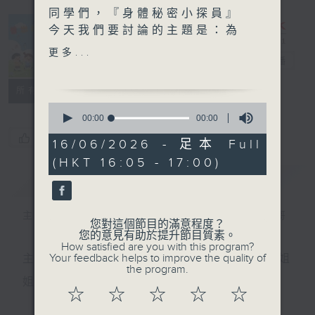
同學們，『身體秘密小探員』
今天我們要討論的主題是：為
什麼考試時腦袋會突然空
更多...
普出校園精彩
電台直播
白？！
所有集數
參與同學：
0
打鼓嶺嶺英公立學校 王家
seconds
00:00
00:00
of
毅、葉柔萱、關詩源、金籽貝
您喜歡這個節目嗎?
0
16/06/2026 - 足本 Full
seconds
(HKT 16:05 - 17:00)
每集還有專業嘉賓帶來小錦
簡介
GIST
囊，讓我們更了解自己的身體
哦！
主持人：天籟姐姐、慢慢老師、Patrick哥哥
您對這個節目的滿意程度？
嘉賓：註冊社工及行為治療師
您的意見有助於提升節目質素。
How satisfied are you with this program?
李凱琪Phoebe
Your feedback helps to improve the quality of
主持：天籟姐姐、慢慢老師、Crystal姐姐、子玥姐
the program.
姐、中中哥哥
☆
☆
☆
☆
☆