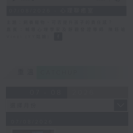
of
8
07/08/2026 - 心理聊癒室
minutes,
58
主題：飼養寵物，可否提升孩子的責任感？
seconds
嘉賓：輔導心理學家及靜觀發證導師 陳鈺瑜
Vinci (YY姑娘)
重溫
CATCHUP
07 - 08
2026
07/08/2026