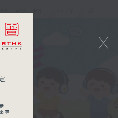
重溫
APPS
我們
ENG
/
簡
X
品
定
精
請來專