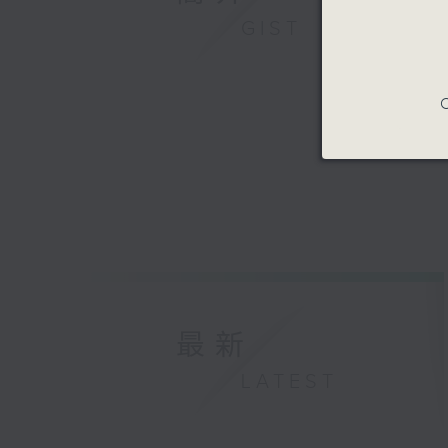
GIST
C
最新
LATEST