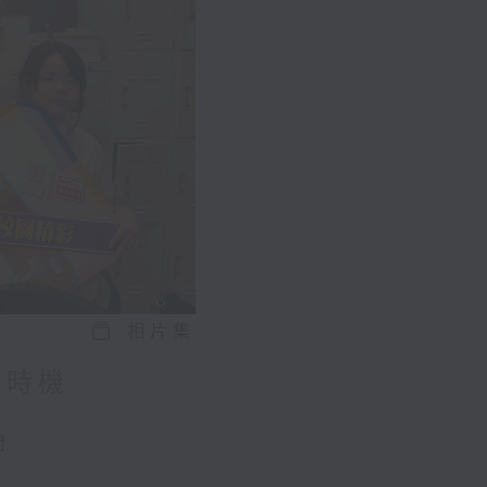
相片集
好時機
問