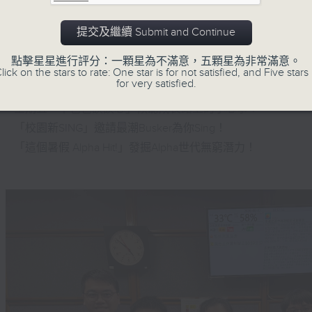
星期一「兩文三語說故事」一個故事、三種語言！
提交及繼續 Submit and Continue
星期二「身體秘密小探員」探索身體的奧秘！
點擊星星進行評分：一顆星為不滿意，五顆星為非常滿意。
星期三「AI未來研究所」探討未來世界的可能性！
lick on the stars to rate: One star is for not satisfied, and Five stars 
for very satisfied.
星期四「超玥實驗室」科學就在你身邊！
星期五「中爸爸談談心」傾聽成長路上的小心事！
「校園新SING」邀請最潮Busker為你Sing！
「這個暑假 Alpha Hit!」發掘Alpha世代無窮潛力！