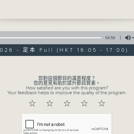
學們分享AI知識小錦囊！
討論的主題是：AI創作的作品算真正的作品嗎？
禤景榮學校 關凱晴、王浩綸、潘雨萱、余卓穎
54:59
026 - 足本 Full (HKT 16:05 - 17:00)
錦囊：AI生成的內容如何界定版權？
普出校園精彩
教育系統研發團隊 教育及學校夥伴助理經理 李婷
Volume
所有集數
您對這個節目的滿意程度？
您的意見有助於提升節目質素。
How satisfied are you with this program?
您喜歡這個節目嗎?
Your feedback helps to improve the quality of the program.
☆
☆
☆
☆
☆
主持人：天籟姐姐、Crystal姐姐、Patrick
主持：天籟姐姐、慢慢老師、Crystal姐姐、子玥姐姐、中中