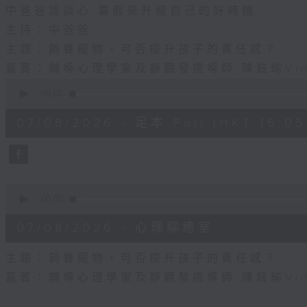
中爸爸談談心 暑假是升級自己的好時機
主持：中爸爸
主題：飼養寵物，可否提升孩子的責任感？
嘉賓：輔導心理學家及靜觀發證導師 陳鈺瑜Vin
0
seconds
00:00
of
55
07/08/2026 - 足本 Full (HKT 16:05 
minutes,
0
seconds
Volume
90%
0
seconds
00:00
of
8
07/08/2026 - 心理聊癒室
minutes,
58
seconds
Volume
主題：飼養寵物，可否提升孩子的責任感？
90%
嘉賓：輔導心理學家及靜觀發證導師 陳鈺瑜Vinc