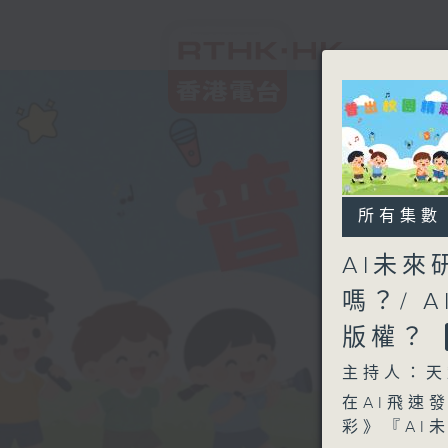
所有集數
AI未來
嗎？/ 
版權？
主持人：天籟
在AI飛速
彩》『AI