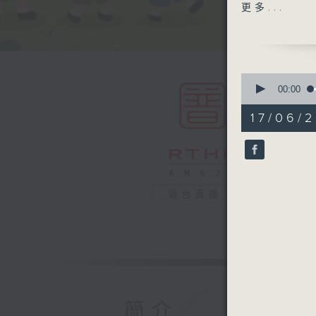
業嘉賓為同
更多...
今天我們要
參與同學：
0
三水同鄉會
seconds
00:00
of
54
17/06/2
AI知識小
minutes,
59
嘉賓：AI
seconds
Angel
90%
電台直播
簡介