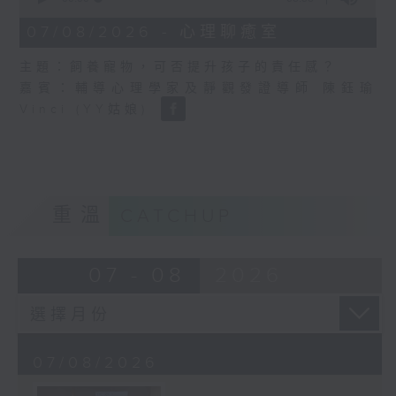
of
8
07/08/2026 - 心理聊癒室
minutes,
58
主題：飼養寵物，可否提升孩子的責任感？
seconds
嘉賓：輔導心理學家及靜觀發證導師 陳鈺瑜
Vinci (YY姑娘)
重溫
CATCHUP
07 - 08
2026
07/08/2026