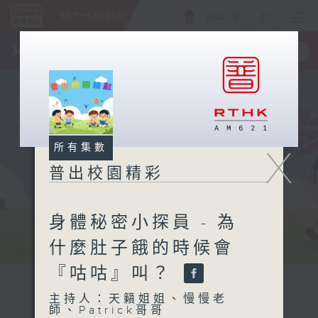
ENG
/
簡
×
全新 RTHK On The Go
取得
一手掌握 RTHK 電台、電視節目
所有集數
X
普出校園精彩
身體秘密小探員 - 為
什麼肚子餓的時候會
『咕咕』叫？
主持人：天籟姐姐、慢慢老
師、Patrick哥哥