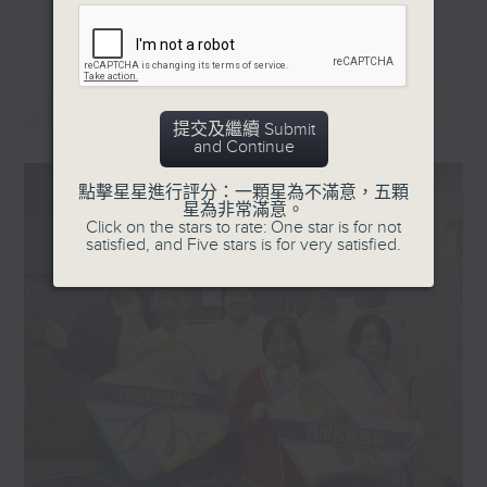
更多...
星期一「兩文三語說故事」一個故事、三種語言！
星期二「身體秘密小探員」探索身體的奧秘！
星期三「AI未來研究所」探討未來世界的可能性！
最新
LATEST
星期四「超玥實驗室」科學就在你身邊！
提交及繼續 Submit
and Continue
星期五「中爸爸談談心」傾聽成長路上的小心事！
點擊星星進行評分：一顆星為不滿意，五顆
「校園新SING」邀請最潮Busker為你Sing！
星為非常滿意。
Click on the stars to rate: One star is for not
「這個暑假 Alpha Hit!」發掘Alpha世代無窮潛力！
satisfied, and Five stars is for very satisfied.