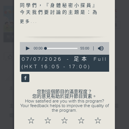
同學們，『身體秘密小探員』
今天我們要討論的主題是：為
什麼肚子餓的時候會『咕咕』
更多...
普出校園精彩
電台直播
叫？
所有集數
參與同學：
0
福建中學附屬學校 呂樂軒、
seconds
00:00
55:00
of
万芊伊、甄名雅
您喜歡這個節目嗎?
55
07/07/2026 - 足本 Full
minutes,
(HKT 16:05 - 17:00)
0
每集還有專業嘉賓帶來小錦
seconds
簡介
GIST
囊，讓我們更了解自己的身體
哦！
主持人：天籟姐姐、慢慢老師、Patrick哥哥
您對這個節目的滿意程度？
嘉賓：註冊社工及行為治療師
您的意見有助於提升節目質素。
How satisfied are you with this program?
李凱琪Phoebe
Your feedback helps to improve the quality of
主持：天籟姐姐、慢慢老師、Crystal姐姐、子玥姐
the program.
姐、中中哥哥
☆
☆
☆
☆
☆