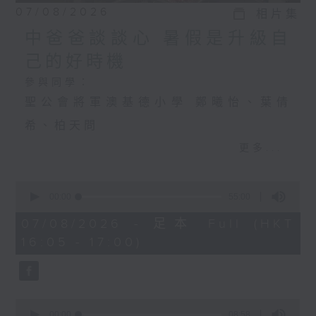
07/08/2026
相片集
中爸爸談談心 暑假是升級自
己的好時機
參與同學：
聖公會將軍澳基德小學 鄭曦怡、葉倩
希、柏天問
更多...
中爸爸談談心 暑假是升級自己的好時機
0
主持：中爸爸
seconds
00:00
55:00
of
主題：飼養寵物，可否提升孩子的責任
55
07/08/2026 - 足本 Full (HKT
minutes,
16:05 - 17:00)
感？
0
seconds
嘉賓：輔導心理學家及靜觀發證導師 陳
鈺瑜Vinci（YY姑娘）
0
seconds
00:00
08:58