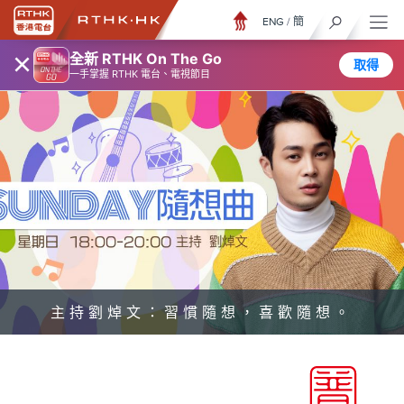
ENG
/
簡
×
全新 RTHK On The Go
取得
一手掌握 RTHK 電台、電視節目
主持劉焯文：習慣隨想，喜歡隨想。