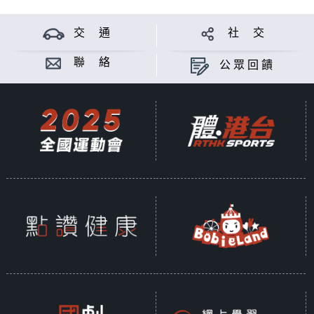
交 通
社 交
聯 絡
公眾回饋