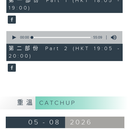
第一部份 Part 1 (HKT 18:05 -
minutes,
19:00)
0
seconds
0
seconds
00:00
55:09
of
55
第二部份 Part 2 (HKT 19:05 -
minutes,
20:00)
9
seconds
重溫
CATCHUP
05 - 08
2026