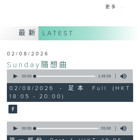
曲；
更多...
第二小時，放送由2000年出發的首首廣東歌
主打和 side track，以至本地最新派台歌
和新專輯作品。
最新
LATEST
星期日黃昏 6-8
習慣隨想，喜歡隨想。
02/08/2026
Sunday隨想曲
0
seconds
00:00
1:49:59
of
1
02/08/2026 - 足本 Full (HKT
hour,
18:05 - 20:00)
49
minutes,
59
seconds
0
seconds
00:00
55:00
of
55